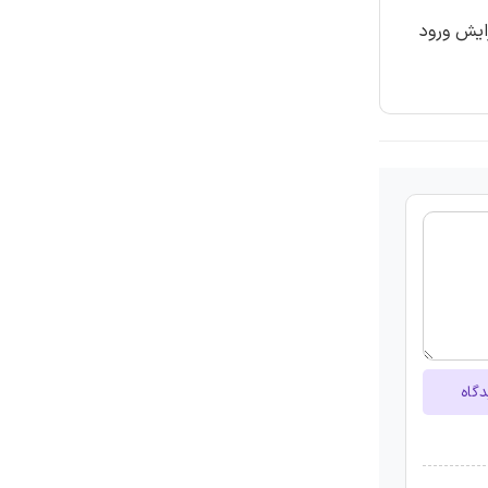
 داد که EPS ممکن است موجب افزایش ورود
دگاه