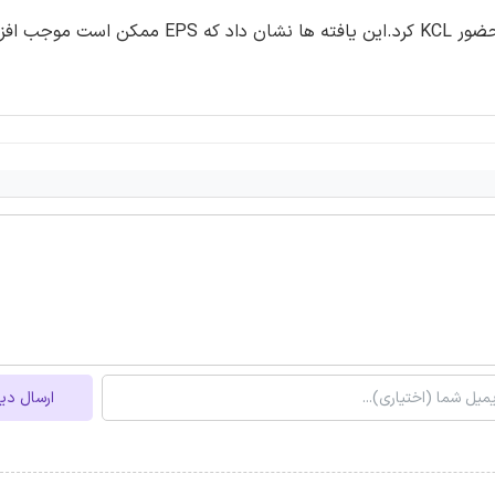
غلظت ها، ایجاد برخی اثرات جنینی در محلول عاری از کلسیم در حضور KCL کرد.این یافته ها نشان
ارسال دی