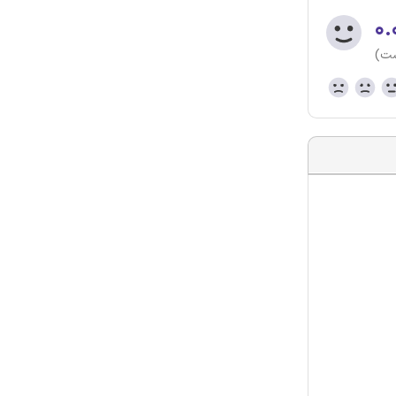
۰.
ست)