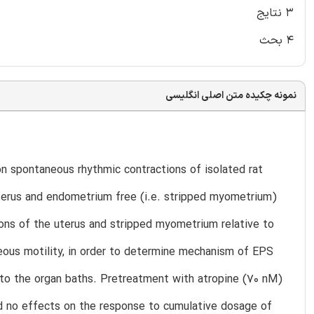
۳ نتایج
۴ بحث
نمونه چکیده متن اصلی انگلیسی
n spontaneous rhythmic contractions of isolated rat
uterus and endometrium free (i.e. stripped myometrium)
ions of the uterus and stripped myometrium relative to
neous motility, in order to determine mechanism of EPS
nto the organ baths. Pretreatment with atropine (70 nM)
d no effects on the response to cumulative dosage of