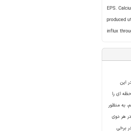
EPS. Calciu
produced ut
influx thro
ایی در این
اضات غیر ارادی قابل ملاحظه ای را
حم، به منظور
مام بافت افزوده شدند.پیش تیمار با آتروپین (70 نانومول) در هر دوی
یومتریوم مخطط هیچ گونه تاثیری بر پاسخ به دوز تجمعی EPS نداشت. در منحنی های پاسخ به دوز کلسیم،EPS در برخی