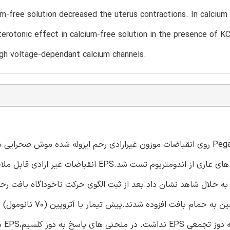
m-free solution decreased the uterus contractions. In calciu
erotonic effect in calcium-free solution in the presence of K
ugh voltage-dependant calcium channels.
اثرات عصاره هیدروالکلی بذرهای گیاه اسپند Peganum harmala(EPS) روی انقباضات موزون غیرارادی رحم ایزوله شده موش صحر
مطالعه مورد بررسی قرار گرفت.EPS روی رحم ایزوله شده و نمونه های عاری از اندومتریوم تست شد.EPS انقب
ه رحم) نسبت به حلال شاهد نشان داد.بعد از ثبت الگوی حرکت ناخوداگاه بافت ر
تعیین مکانیسم اثرات دارویی EPS،آتروپین،اندومتاسین یا پرازوسین به ح
رحم و نمونه های م