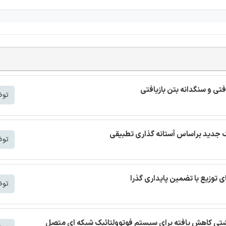
افتی و سنگدانه بتن بازیافتی
توض
توض
توض
 نشتی کاهش یافته برای سیستم فوتوولتائیک شبکه ای متصل