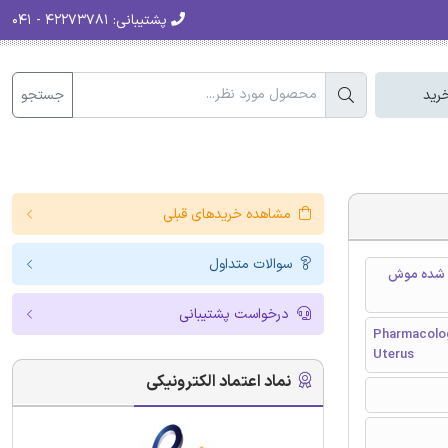
پشتیبانی:
۴۲۲۷۳۷۸۱ - ۰۴۱
جستجو
رید
مشاهده خریدهای قبلی
سوالات متداول
Peganum h) بر رحم ایزوله شده موش
درخواست پشتیبانی
Pharmacolog
Uterus
نماد اعتماد الکترونیکی