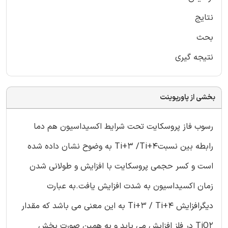
نتایج
بحث
نتیجه گیری
بخشی از پاورپوینت
رسوب فاز پروسکایت تحت شرایط اکسیداسیون هم دما
رابطه بین نسبتTi+3 /Ti+4 به وضوح نشان داده شده
است و کسر حجمی پروسکایت با افزایش و طولانی شدن
زمان اکسیداسیون به شدت افزایش یافت.به عبارت
دیگرافزایش Ti+3 / Ti+4 به این معنی می باشد که مقدار
TiO2 در فلز افزایش می یابد و به همین صورت بخش