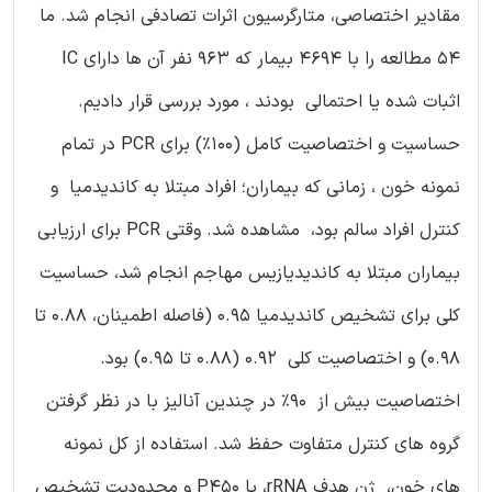
مقادیر اختصاصی، متارگرسیون اثرات تصادفی انجام شد. ما
54 مطالعه را با 4694 بیمار که 963 نفر آن ها دارای IC
اثبات شده یا احتمالی بودند ، مورد بررسی قرار دادیم.
حساسیت و اختصاصیت کامل (100٪) برای PCR در تمام
نمونه خون ، زمانی که بیماران؛ افراد مبتلا به کاندیدمیا و
کنترل افراد سالم بود، مشاهده شد. وقتی PCR برای ارزیابی
بیماران مبتلا به کاندیدیازیس مهاجم انجام شد، حساسیت
کلی برای تشخیص کاندیدمیا 0.95 (فاصله اطمینان، 0.88 تا
0.98) و اختصاصیت کلی 0.92 (0.88 تا 0.95) بود.
اختصاصیت بیش از 90٪ در چندین آنالیز با در نظر گرفتن
گروه های کنترل متفاوت حفظ شد. استفاده از کل نمونه
های خون، ژن هدف rRNA، یا P450 و محدودیت تشخیص