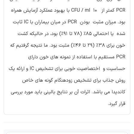
PCR کمتر از CFU / ml 10 با بهبود عملکرد آزمایش همراه
بود. میزان مثبت بودن PCR در میان بیماران با IC ثابت
شده یا احتمالی 85٪ (78 تا 91٪) بود، در حالیکه کشت
خون برای 38٪ (29 تا 46٪) مثبت بود. ما نتیجه گرفتیم که
PCR مستقیم با استفاده از نمونه های خون دارای
حساسیت و اختصاصیت خوبی برای تشخیص IC و ارائه یک
روش جذاب برای تشخیص زودهنگام گونه های خاص
کاندیدا می باشد. اثرات آن بر نتایج بالینی باید مورد بررسی
قرار گیرد.