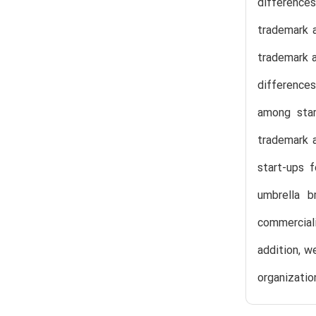
difference
trademark a
trademark a
difference
among star
trademark a
start-ups 
umbrella b
commercial
addition, w
organizatio