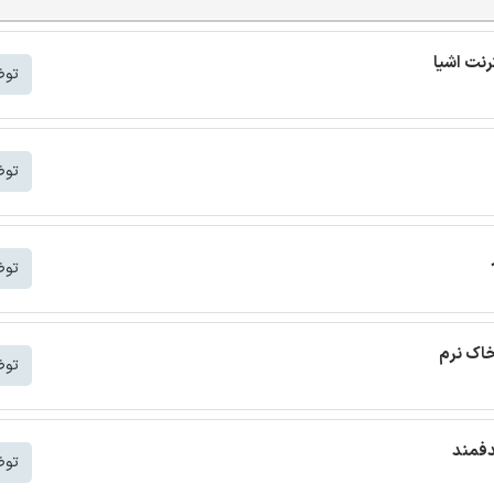
توض
توض
توض
خاک نرم
توض
دفمند
توض