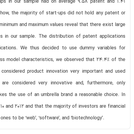
-ups in our sample had on average 9.58 patent and 1.41
how, the majority of start-ups did not hold any patent or
 minimum and maximum values reveal that there exist large
 in our sample. The distribution of patent applications
ications. We thus decided to use dummy variables for
ness model characteristics, we observed that 24.4% of the
 considered product innovation very important and used
are considered very innovative and, furthermore, only
kes the use of an umbrella brand a reasonable choice. In
0 and 2012 and that the majority of investors are financial
nes to be ‘web’, ‘software’, and ‘biotechnology’.