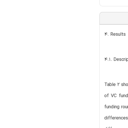
4. Results
4.1. Descri
Table 2 sho
of VC fund
funding rou
differences