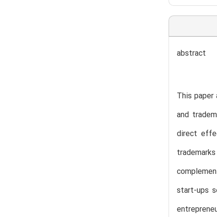
abstract
This paper 
and tradema
direct eff
trademarks 
complement
start-ups s
entrepreneu