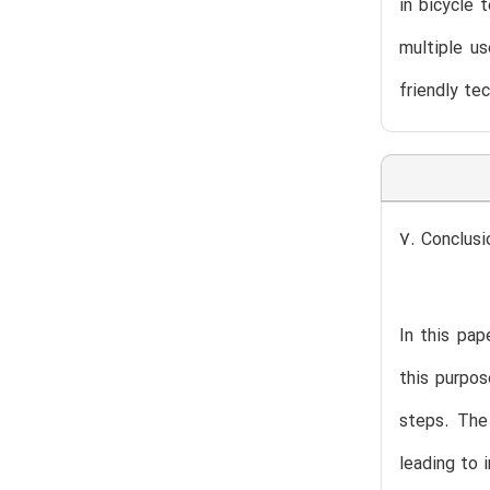
in bicycle 
multiple u
friendly tec
7. Conclusi
In this pap
this purpos
steps. The
leading to 