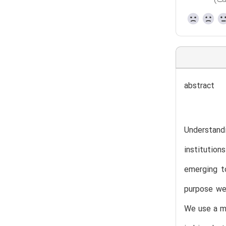
ست)
abstract
Understandi
institution
emerging t
purpose we 
We use a me