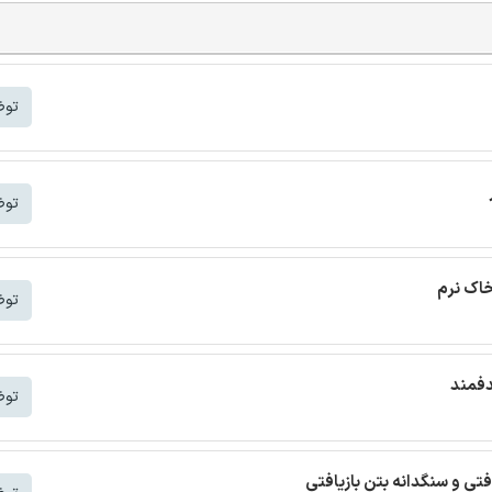
توض
توض
خاک نرم
توض
دفمند
توض
افتی و سنگدانه بتن بازیافتی