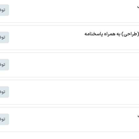
توض
(طراحی) به همراه پاسخنامه
توض
توض
توض
توض