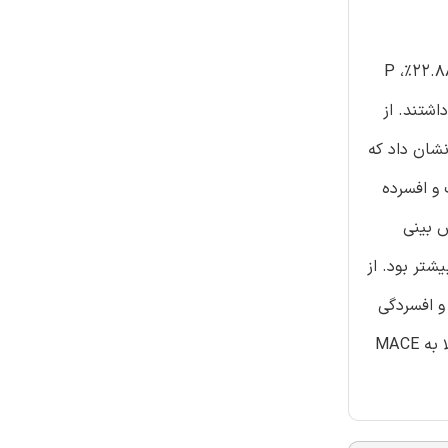
در مقایسه با بیماران بدون MACE، بیماران مبتلا به MACE اضطراب بیشتر(56.25% در مقابل 30.63%)، افسردگی (62.5% در مقابل 22.88%، P
 با افسردگی (46.88% در مقابل 15.50%، P <0:01)، و سابقه فشار خون بالایی (71.8٪ در مقابل 39.11٪، P <0:01) داشتند. از
است. این نشان داد که
 ابتلا به MACE در بیماران مضطرب و افسرده
ش بینی
اب و افسردگی بیشتر بود. از
اران بدون اضطراب و افسردگی
بیشتر بود (95% CI 0.914~8.526) اما از نظر آماری معنی دار نبود. از نتایج فوق، می‌توان مشاهده کرد که اضطراب به تنهایی خطر ابتلا به MACE