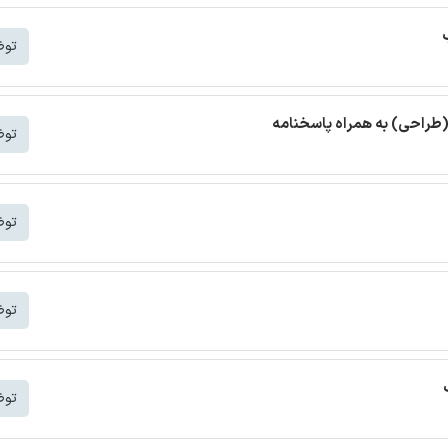
توض
(طراحی) به همراه پاسخنامه
توض
توض
توض
توض