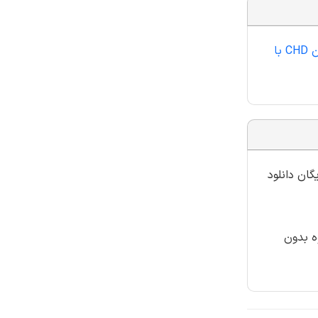
اگر مایل به تهیه مقاله کامل با فرمت ورد مقاله "اثر پیش بینانه هیجانات روانی منفی اضطراب و افسردگی بر پیش آگهی ضعیف بیماران CHD با
گان دانلود
ه بدون