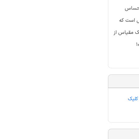
ن حساس
سمیرنوف (KS). شاخص AUC برابر این احتمال است که
ور تصادفی یک نمونه را انتخاب می کند، یک نمونه ی خوب پیش از یک نمونه ی بد رتبه بندی شود. شاخص KS یک مقیاس از
ه های مثبت و منفی است، که توانایی مدل در تشخیص دو نوع نمونه را منعکس می کند. همزمان، ما 10
 کلیک