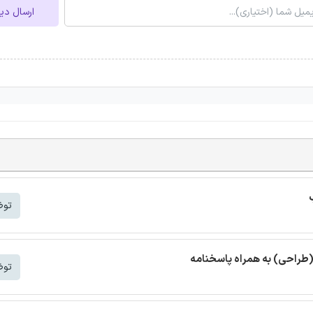
ارسال دی
توض
(طراحی) به همراه پاسخنامه
توض