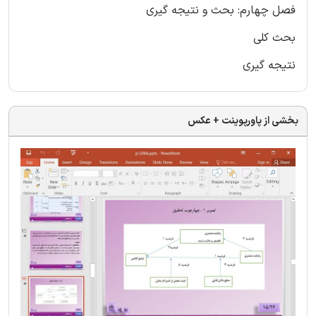
فصل چهارم: بحث و نتیجه گیری
بحث کلی
نتیجه گیری
بخشی از پاورپوینت + عکس