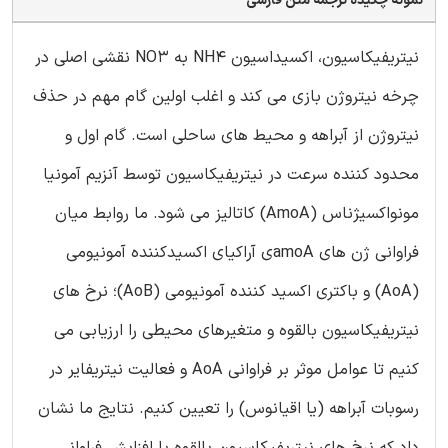
نمونه چکیده ترجمه متن فارسی
نیتریفیکاسیون، اکسیداسیون NH4 به NO3 نقشی اصلی در
چرخه نیتروژن بازی می کند و اغلب اولین گام مهم در حذف
نیتروژن از آبراهه و محیط های ساحلی است. گام اول و
محدود کننده سرعت در نیتریفیکاسیون توسط آنزیم آمونیا
مونواکسیژناس (AmoA) کاتالیز می شود. ما روابط میان
فراوانی ژن های amoAی آراکیای اکسیدکننده آمونیومی
(AoA) و باکتری اکسید کننده آمونیومی (AoB)؛ نرخ های
نیتریفیکاسیون بالقوه و متغیرهای محیطی را ارزیابی می
کنیم تا عوامل موثر بر فراوانی AoA و فعالیت نیتریفایر در
رسوبات آبراهه (یا اقیانوس) را تعیین کنیم. نتایج ما نشان
داد که نرخ های نیتریفیکاسیون بالقوه با افزایش فراوانی