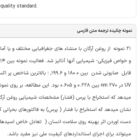
 quality standard.
نمونه چکیده ترجمه متن فارسی
21 نمونه از روغن آرگان با منشاء های جغرافیایی مختلف و یا
UV در 270 nm بین 0.228 و 0.605 بود.
میدهد که استخراج با پرس (فشار) مشخصات شیمیایی روغن آرگا
نشان میدهد که استخراج با فشار ( پرس) به فاکتورهای بحرانی که
دست اوردن اثر بهینه روی سلامت انسان ( تعادل خاص اسیدهای چ
میتواند برای اجرای استانداردهای کیفیت ملی نیز مفید باشد.