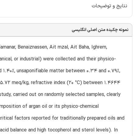
نتایج و توضیحات
نمونه چکیده متن اصلی انگلیسی
Tamanar, Benaiznassen, Ait mzal, Ait Baha, Ighrem,
ical, or industrial) were collected and their physico-
 1.40%, unsaponifiable matter between 0.34 and 0.79%,
s 5.72 meq/kg, refractive index (20 °C) between 1.4644
udy, carried out on randomly selected samples, clearly
position of argan oil or its physico-chemical
itical factors reported for traditionally prepared oils and
acid balance and high tocopherol and sterol levels). In