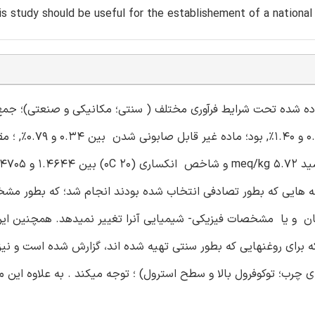
his study should be useful for the establishement of a national
 آماده شده تحت شرایط فرآوری مختلف ( سنتی؛ مکانیکی و صنعتی)؛ جم
و خواص فیزیکی- شیمیایی آنها آنالیز شد. فعالیت نمونه 
 این مطالعه، بر روی نمونه هایی که بطور تصادفی انتخاب شده بودند انجام شد؛ که بطو
ن و یا مشخصات فیزیکی- شیمیایی آنرا تغییر نمیدهد. همچنین این
 برای روغنهایی که بطور سنتی تهیه شده اند، گزارش شده است و نیز 
رب؛ توکوفرول بالا و سطح استرول) ؛ توجه میکند . به علاوه این م