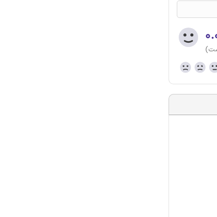
۰.
ست)