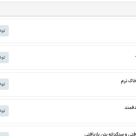
توض
توض
خاک نرم
توض
دفمند
توض
افتی و سنگدانه بتن بازیافتی