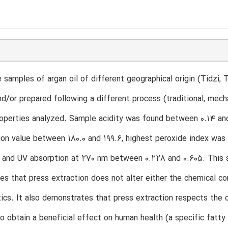
samples of argan oil of different geographical origin (Tidzi, 
d/or prepared following a different process (traditional, mechan
operties analyzed. Sample acidity was found between 0.14 and
ion value between 180.0 and 199.6, highest peroxide index wa
 and UV absorption at 270 nm between 0.228 and 0.605. This st
s that press extraction does not alter either the chemical com
tics. It also demonstrates that press extraction respects the cr
o obtain a beneficial effect on human health (a specific fatty 