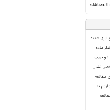
addition, t
ع اوری شدند
بین 0.14 و 1.40%, بود؛ ماده غیر قابل صابونی شدن بین 0.34 و 0.79%, ؛ مقدار ماده
قابل صابونی شدن بین 180.0 و 199.6, ؛ بالاترین شاخص پر اکسید 5.72 meq/kg و شاخص انکساری (20 0C) بین 1.4644 و 1.4705 و جذب
ر مشخصی نشان
 مطالعه
لزوم به
طالعه