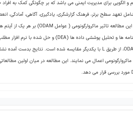
ادایم و الگویی برای مدیریت ایمنی می باشد که بر چگونگی کمک به افر
پیچیدگی تحت فشار برای نیل به موفقیت تاکید می کند. RE شامل تعهد سطح برتر، فرهنگ گزارشگری، یادگیری، آگاهی، آماد
کارایی در پالایشگاه گاز را از طریق داده های بدست آمده از پرسشنامه ها و تحلیل پوششی داده ها (DEA) و حل شده ب
ارزیابی قرار می دهد. همچنین تاثیرات هر آیتم از RE از عوامل ODAM، از طریق L با یکدیگر مقایسه شده است. نتایج 
اکروارگونومی اعمال می نمایند. این مطالعه در میان اولین مطالعاتی