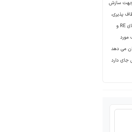
اد جهت سازش
گی، انعطاف پذیری،
خودسازماندهی، کار تیمی، افزونگی و تحمل پذیری خطا می شود. این مطالعه تاثیر ماکروارگونومی ( عوامل ODAM) بر هر یک از آیتم های RE و
ا نرم افزار مطلب مورد
بدست آمده نشان می دهد
 جای دارد