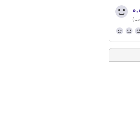
۰.
ست)