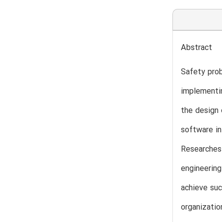
Abstract
Safety prob
implementi
the design 
software in
Researches 
engineering
achieve suc
organizatio