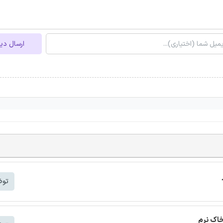
ارسال دی
توض
خاک نرم