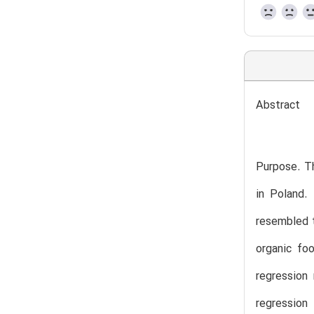
Abstract
Purpose. Th
in Poland.
resembled t
organic fo
regression
regression