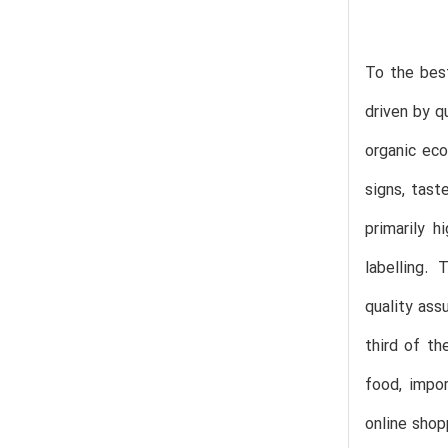
To the best
driven by q
organic eco
signs, tast
primarily h
labelling.
quality ass
third of th
food, impor
online shop