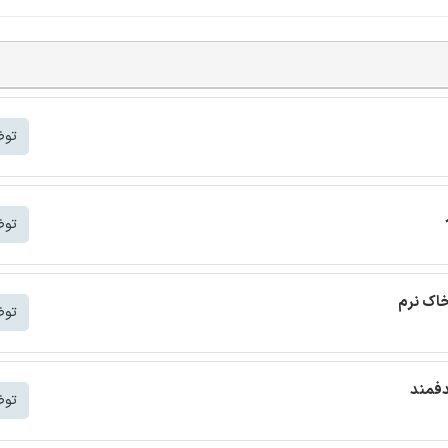
توض
توض
خاک نرم
توض
دفمند
توض