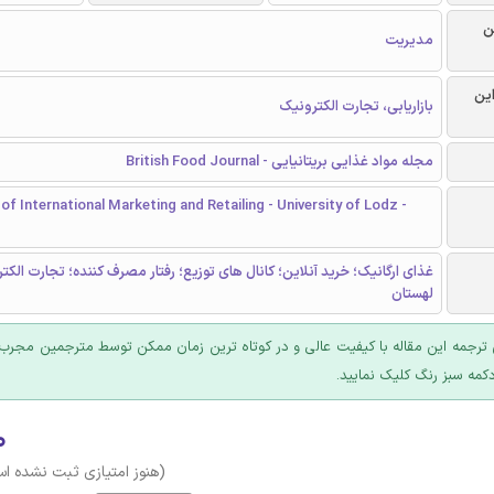
ن
مدیریت
این
بازاریابی، تجارت الکترونیک
مجله مواد غذایی بریتانیایی - British Food Journal
f International Marketing and Retailing - University of Lodz -
غذای ارگانیک؛ خرید آنلاین؛ کانال های توزیع؛ رفتار مصرف کننده؛ تجارت الکت
لهستان
ترجمه این مقاله با کیفیت عالی و در کوتاه ترین زمان ممکن توسط مترجمین مجرب 
کمه سبز رنگ کلیک نمایید.
۰
(هنوز امتیازی ثبت نشده ا