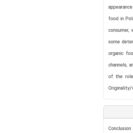
appearance 
food in Pol
consumer, w
some deter
organic foo
channels, a
of the rol
Originality
Conclusion