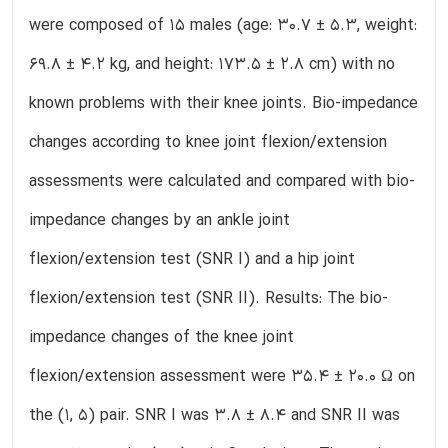
were composed of 15 males (age: 30.7 ± 5.3, weight:
69.8 ± 4.2 kg, and height: 173.5 ± 2.8 cm) with no
known problems with their knee joints. Bio-impedance
changes according to knee joint flexion/extension
assessments were calculated and compared with bio-
impedance changes by an ankle joint
flexion/extension test (SNR I) and a hip joint
flexion/extension test (SNR II). Results: The bio-
impedance changes of the knee joint
flexion/extension assessment were 35.4 ± 20.0 Ω on
the (1, 5) pair. SNR I was 3.8 ± 8.4 and SNR II was