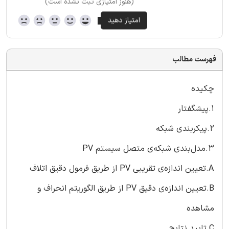
(هنوز امتیازی ثبت نشده است)
فهرست مطالب
چکیده
۱.پیشگفتار
۲.پیکربندی شبکه
۳.مدل‌بندی شبکه‌ی متصل سیستم PV
A.تعیین اندازه‌ی تقریبی PV از طریق فرمول دقیق اتلاف
B.تعیین اندازه‌ی دقیق PV از طریق الگوریتم انحراف و
مشاهده
C.تایید نتایج