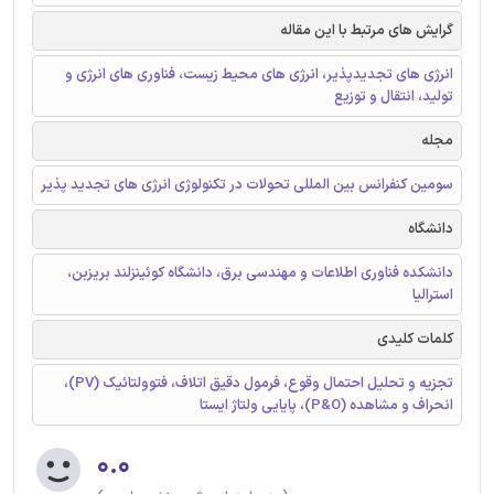
گرایش های مرتبط با این مقاله
انرژی های تجدیدپذیر، انرژی های محیط زیست، فناوری های انرژی و
تولید، انتقال و توزیع
مجله
سومین کنفرانس بین المللی تحولات در تکنولوژی انرژی های تجدید پذیر
دانشگاه
دانشکده فناوری اطلاعات و مهندسی برق، دانشگاه کوئینزلند بریزبن،
استرالیا
کلمات کلیدی
تجزیه و تحلیل احتمال وقوع، فرمول دقیق اتلاف، فتوولتائيک (PV)،
انحراف و مشاهده (P&O)، پایایی ولتاژ ایستا
۰.۰