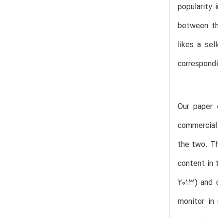
popularity 
between th
likes a se
correspondi
Our paper 
commercial 
the two. Th
content in 
2013) and 
monitor in