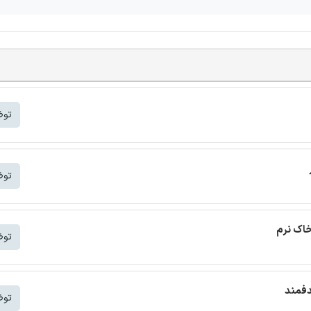
توض
توض
خاک نرم
توض
دفمند
توض