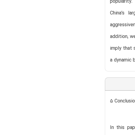
popularity.
China’s la
aggressiven
addition, w
imply that 
a dynamic b
5 Conclusi
In this pap