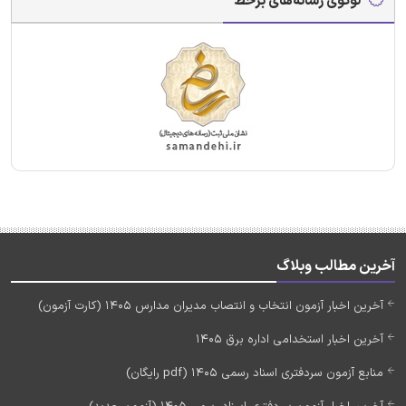
لوگوی رسانه‌های برخط
آخرین مطالب وبلاگ
آخرین اخبار آزمون انتخاب و انتصاب مدیران مدارس 1405 (کارت آزمون)
آخرین اخبار استخدامی اداره برق 1405
منابع آزمون سردفتری اسناد رسمی 1405 (pdf رایگان)