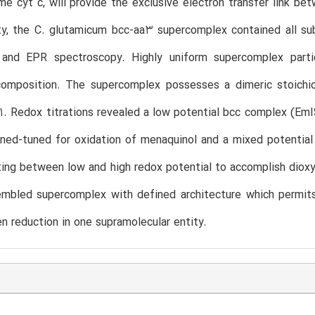
me cyt c, will provide the exclusive electron transfer link b
y, the C. glutamicum bcc-aa3 supercomplex contained all s
 and EPR spectroscopy. Highly uniform supercomplex partic
 composition. The supercomplex possesses a dimeric stoichi
1:1. Redox titrations revealed a low potential bcc complex 
ined-tuned for oxidation of menaquinol and a mixed potent
ing between low and high redox potential to accomplish diox
mbled supercomplex with defined architecture which permits 
n reduction in one supramolecular entity.