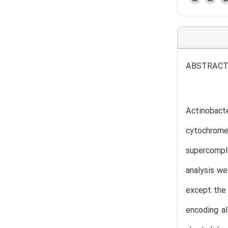
ABSTRAC
Actinobacte
cytochrome
supercompl
analysis we
except the 
encoding al