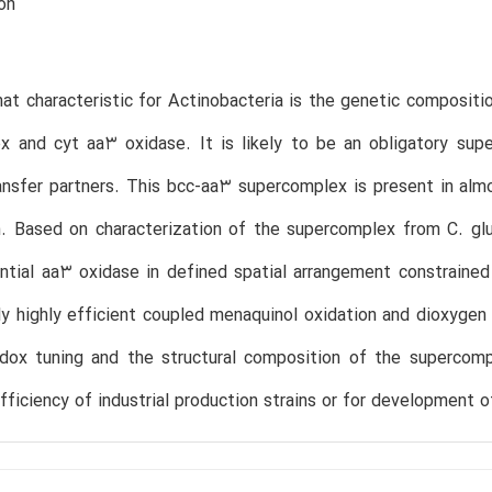
on
t characteristic for Actinobacteria is the genetic compositio
x and cyt aa3 oxidase. It is likely to be an obligatory sup
ansfer partners. This bcc-aa3 supercomplex is present in almo
. Based on characterization of the supercomplex from C. gl
tial aa3 oxidase in defined spatial arrangement constrained 
ly highly efficient coupled menaquinol oxidation and dioxygen 
edox tuning and the structural composition of the supercomp
fficiency of industrial production strains or for development 