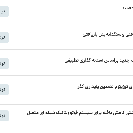
دفمند
توض
افتی و سنگدانه بتن بازیافتی
توض
توض
توض
 نشتی کاهش یافته برای سیستم فوتوولتائیک شبکه ای متصل
توض