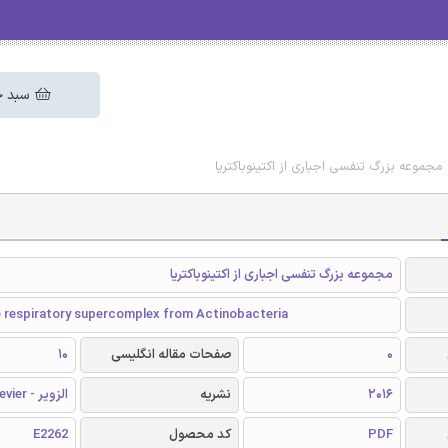
سبد خ
 مجموعه بزرگ تنفسی اجباری از اکتینوباکتریا
مجموعه بزرگ تنفسی اجباری از اکتینوباکتریا
e respiratory supercomplex from Actinobacteria
0
صفحات مقاله انگلیسی
10
2016
نشریه
الزویر - Elsevier
PDF
کد محصول
E2262