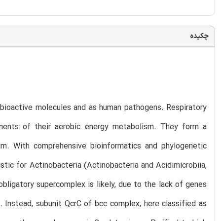
چکیده
of bioactive molecules and as human pathogens. Respiratory
ents of their aerobic energy metabolism. They form a
um. With comprehensive bioinformatics and phylogenetic
tic for Actinobacteria (Actinobacteria and Acidimicrobiia,
bligatory supercomplex is likely, due to the lack of genes
 Instead, subunit QcrC of bcc complex, here classified as