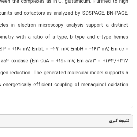
etween the complexes as in C. glutamicum. Purified to high
ubunits and cofactors as analyzed by SDSPAGE, BN-PAGE,
les in electron microscopy analysis support a distinct
ometry with a ratio of a-type, b-type and c-type hemes
(EmISP = +160 mV, EmbL = −291 mV, EmbH = −163 mV, Em cc =
ial aa3 oxidase (Em CuA = +150 mV, Em a/a3 = +143/+317
ygen reduction. The generated molecular model supports a
energetically efficient coupling of menaquinol oxidation
نتیجه گیری