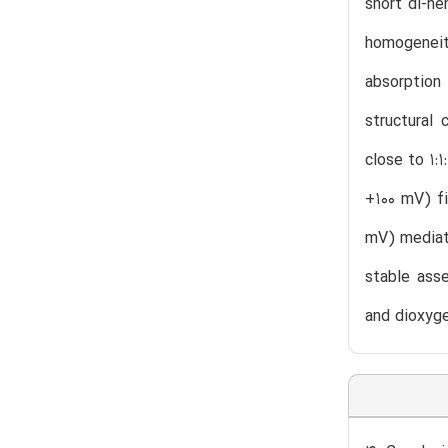
short di-he
homogeneit
absorption
structural
close to 1:
+100 mV) f
mV) mediat
stable asse
and dioxyge