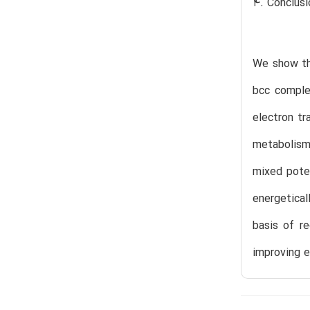
4. Conclusi
We show tha
bcc comple
electron tr
metabolism
mixed poten
energetical
basis of r
improving e