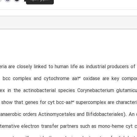
T
ria are closely linked to human life as industrial producers 
 bcc complex and cytochrome aa3 oxidase are key compon
ex in the actinobacterial species Corynebacterium glutamic
 show that genes for cyt bcc-aa3 supercomplex are characteris
anaerobic orders Actinomycetales and Bifidobacteriales). An o
ternative electron transfer partners such as mono-heme cyt c.