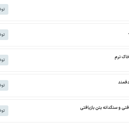
توض
توض
خاک نرم
توض
دفمند
توض
افتی و سنگدانه بتن بازیافتی
توض