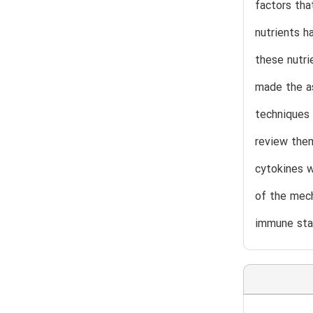
factors tha
nutrients h
these nutri
made the as
techniques 
review them
cytokines w
of the mech
immune stat