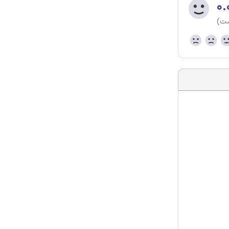
۰.
ست)