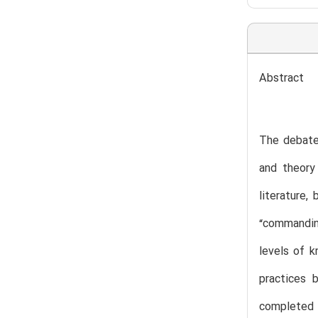
Abstract
The debates
and theory 
literature
“commanding
levels of k
practices 
completed b