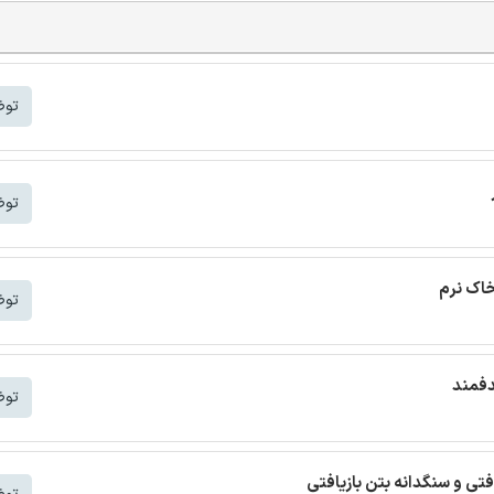
توض
توض
خاک نرم
توض
دفمند
توض
افتی و سنگدانه بتن بازیافتی