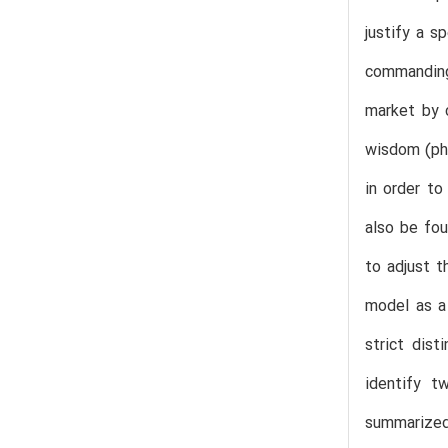
justify a s
commanding
market by c
wisdom (phr
in order to
also be fou
to adjust t
model as a 
strict dis
identify t
summarized