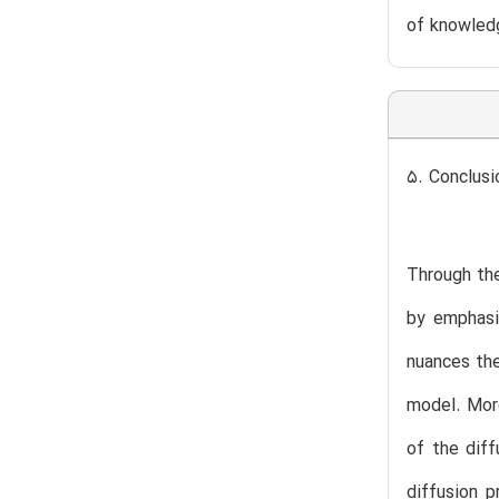
of knowledg
5. Conclusi
Through the
by emphasi
nuances the
model. More
of the dif
diffusion 