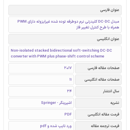
عنوان فارسی
مبدل DC-DC کلیدزنی نرم دوطرفه توده شده غیرایزوله دارای PWM
همراه با طرح کنترل تغییر فاز
عنوان انگلیسی
Non-isolated stacked bidirectional soft-switching DC-DC
converter with PWM plus phase-shift control scheme
صفحات مقاله فارسی
2017
صفحات مقاله انگلیسی
11
سال انتشار
24
نشریه
اشپرینگر - Springer
فرمت مقاله انگلیسی
PDF
فرمت ترجمه مقاله
ورد تایپ شده و pdf