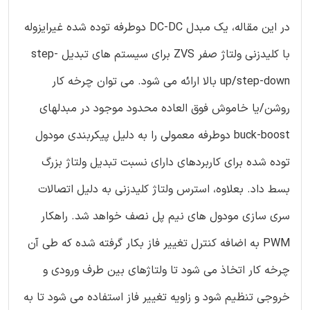
در این مقاله، یک مبدل DC-DC دوطرفه توده شده غیرایزوله
با کلیدزنی ولتاژ صفر ZVS برای سیستم های تبدیل step-
up/step-down بالا ارائه می شود. می توان چرخه کار
روشن/یا خاموش فوق العاده محدود موجود در مبدلهای
buck-boost دوطرفه معمولی را به دلیل پیکربندی مودول
توده شده برای کاربردهای دارای نسبت تبدیل ولتاژ بزرگ
بسط داد. بعلاوه، استرس ولتاژ کلیدزنی به دلیل اتصالات
سری سازی مودول های نیم پل نصف خواهد شد. راهکار
PWM به اضافه کنترل تغییر فاز بکار گرفته شده که طی آن
چرخه کار اتخاذ می شود تا ولتاژهای بین طرف ورودی و
خروجی تنظیم شود و زاویه تغییر فاز استفاده می شود تا به