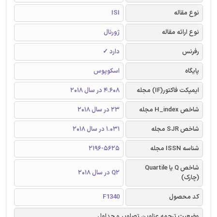
نوع مقاله
ISI
نوع ارائه مقاله
ژورنال
رفرنس
دارد ✓
پایگاه
اسکوپوس
ایمپکت فاکتور(IF) مجله
4.608 در سال 2018
شاخص H_index مجله
23 در سال 2018
شاخص SJR مجله
1.031 در سال 2018
شناسه ISSN مجله
2196-5625
شاخص Q یا Quartile
Q2 در سال 2018
(چارک)
کد محصول
F1340
وضعیت ترجمه عناوین تصاویر و جداول