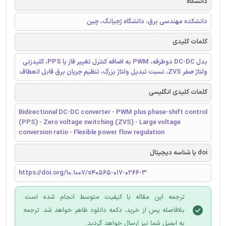
دانشگاه
دانشکده مهندسی برق، دانشگاه ژجیانگ، چین
کلمات کلیدی
بدل DC-DC دوطرفه، PWM به اضافه کنترل تغییر فاز یا PPS، کلیدزنی
ولتاژ صفر ZVS، نسبت تبدیل ولتاژ بزرگ، تنظیم جریان برق قابل انعطاف
کلمات کلیدی انگلیسی
Bidirectional DC-DC converter - PWM plus phase-shift control
(PPS) - Zero voltage switching (ZVS) - Large voltage
conversion ratio - Flexible power flow regulation
doi یا شناسه دیجیتال
https://doi.org/10.1007/s40565-017-0266-3
ترجمه این مقاله با کیفیت متوسط انجام شده است.
بلافاصله پس از خرید، دکمه دانلود ظاهر خواهد شد. ترجمه
به ایمیل شما نیز ارسال خواهد گردید.