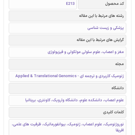
کد محصول
E213
رشته های مرتبط با این مقاله
پزشکی و زیست شناسی
گرایش های مرتبط با این مقاله
مغز و اعصاب، علوم سلولی مولکولی و فیزیولوژی
مجله
ژنومیک کاربردی و ترجمه ای - Applied & Translational Genomics
دانشگاه
علوم اعصاب، دانشکده علوم، دانشگاه وارویک، کاونتری، بریتانیا
کلمات کلیدی
نوروژنومیک، علوم اعصاب، ژنومیک، بیوانفورماتیک، ظرفیت های علمی،
افریقا