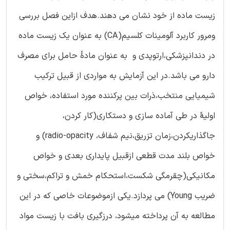
زیست ماده از خود نشان می دهند.هدف ازاین فصل بررسی
ومرور کاربرد آلومینات کلسیم(CA) به عنوان یک زیست ماده
در دندانپزشکی،ارتوپدی و به عنوان مادۀ حامل برای مصرف
دارو می باشد.در این آزمایش به مواردی از قبیل ترکیب
شیمیایی منتخب،ذرات بین پرکننده مورد استفاده، خواص
اولیۀ در طی آماده سازی و دستکاری(کار کردن،
جاگذاریکردن،زمان تزریق،نیم شفاف، radio-opacity) و
خواص بلند مدت قطعی ازقبیل پایداری بعدی و خواص
مکانیکی(چقرمگی شکست،استحکام خمش و تراکم،سختی و
ضریب Young) می پردازد.یکی ازموضوعات خاصی که در این
مطالعه به آن پرداخته میشود، درزگیری بافت با زیست مواد