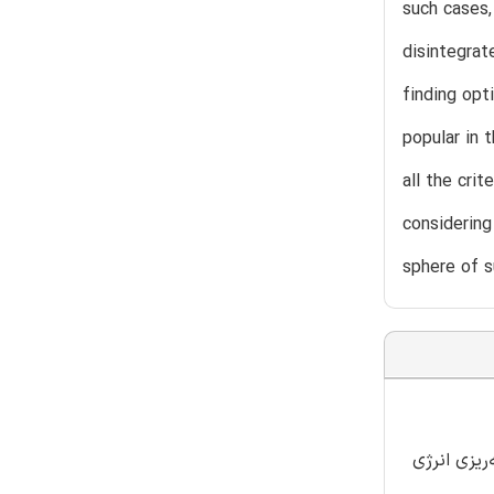
such cases,
disintegrat
finding opt
popular in 
all the cri
considering
sphere of 
ریزی انرژی