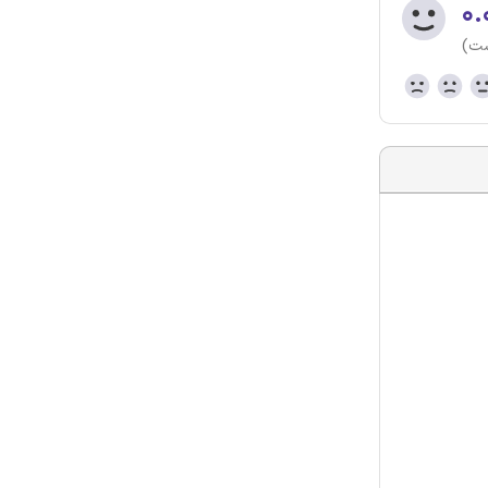
۰.
ست)