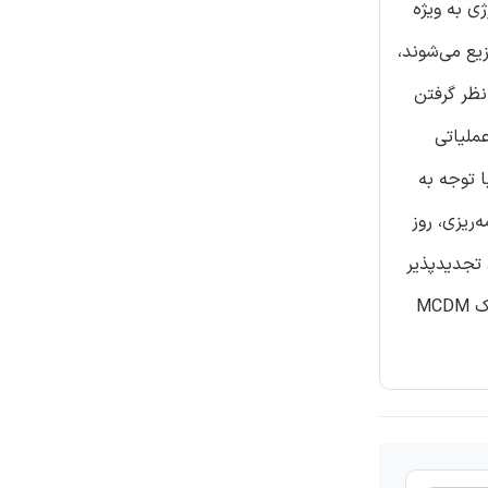
ی به ویژه
یع می‌شوند،
نظر گرفتن
MCDM)، شاخه‌ای از پژوهش عملیاتی
 توجه به
‌ریزی، روز
اربردهای انرژی تجدیدپذیر
در روش‌های MCDM و چشم‌اندازهای آینده در این ناحیه توسعه می‌دهد. بررسی گسترده‌ای در زمینه‌ی انرژی پایدار با بهره‌گیری از تکنیک MCDM