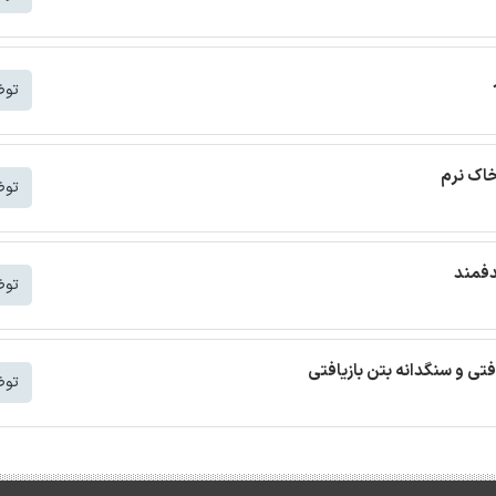
توض
خاک نرم
توض
دفمند
توض
افتی و سنگدانه بتن بازیافتی
توض