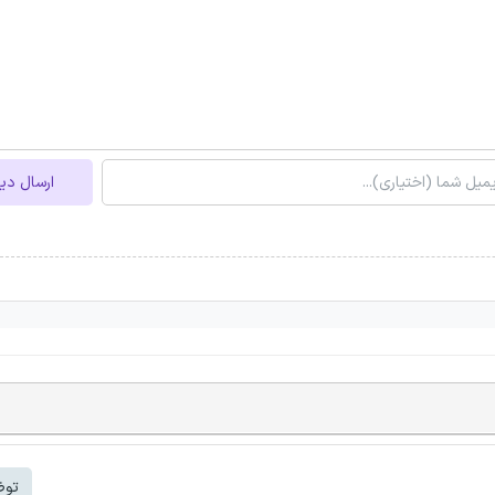
ارسال دی
توض