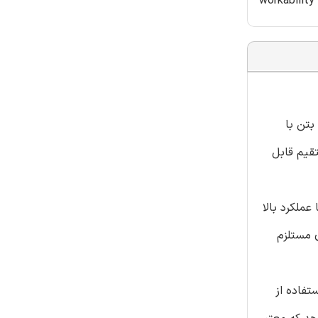
workability
 بتن با
ستقیم قابل
ملکرد بالا
ی مستلزم
تفاده از