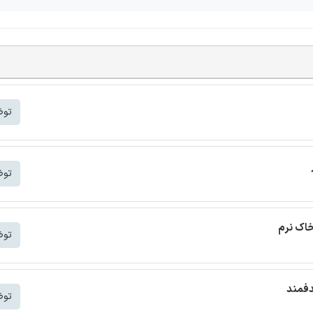
توض
توض
خاک نرم
توض
دفمند
توض