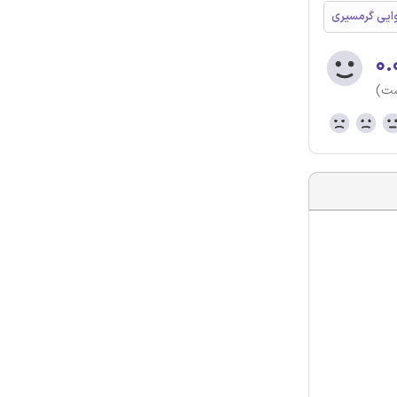
وایی گرمسیری
۰.
ست)