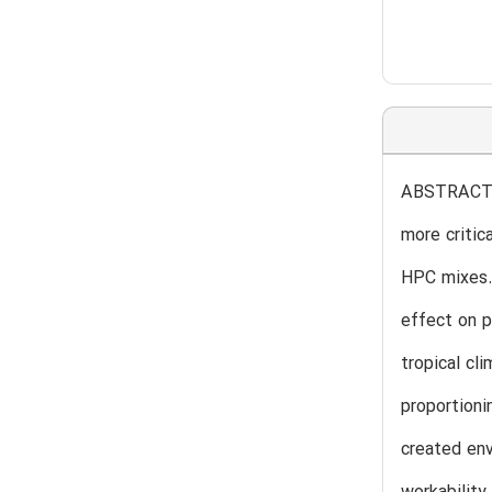
ABSTRACT H
more critic
HPC mixes. 
effect on p
tropical cl
proportioni
created env