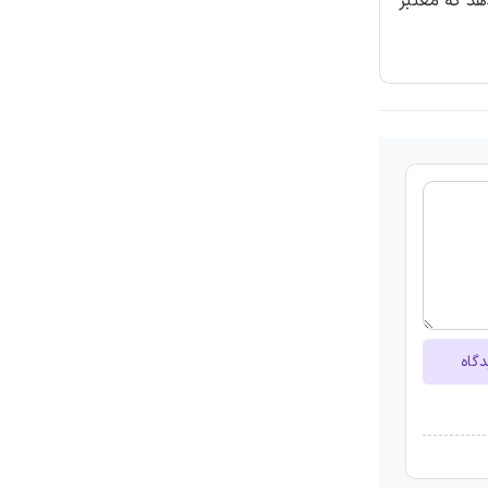
د که معتبر
دگاه