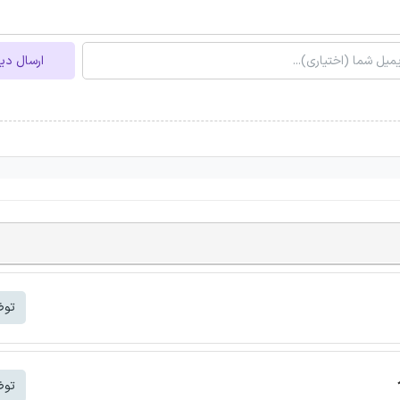
ارسال دی
توض
توض