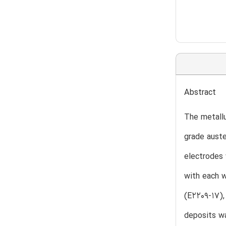
Abstract
The metallu
grade auste
electrodes 
with each w
(E2209-17),
deposits wa