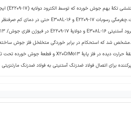
جوش های قابل مصرف درست شدند.مشخص 
نسبتا کمتر از استحکام کششی الکترود آستنیتی (E308L-16) است.چغرمگی رسوبات E2209-17 و E308L-16
ت.مشخص شد که استحکام در برابر خوردگی متخلخل فلز جوش ساخته ش
پرکنندۀ E2209-17 و E308L-16 قابل قبول است.با وجود این منطقۀ حرارت دیده در فلز پایۀ 0CrMo13
پرکننده برای اتصال فولاد ضدزنگ آستنیتی به فولاد ضدزنگ مارتنزیتی ا