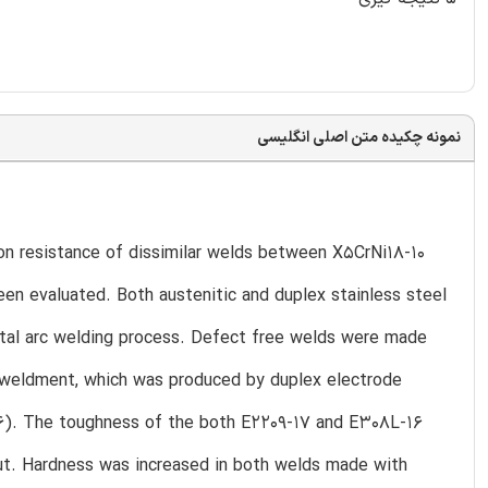
نمونه چکیده متن اصلی انگلیسی
sion resistance of dissimilar welds between X5CrNi18-10
en evaluated. Both austenitic and duplex stainless steel
etal arc welding process. Defect free welds were made
f weldment, which was produced by duplex electrode
-16). The toughness of the both E2209-17 and E308L-16
ut. Hardness was increased in both welds made with