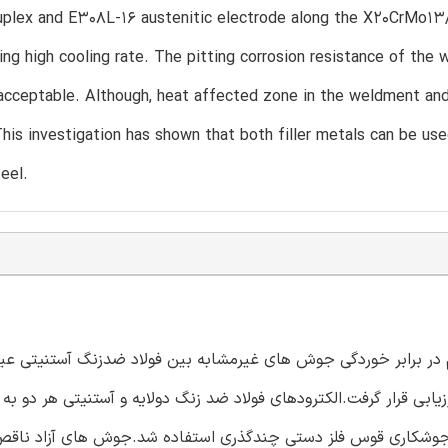
uplex and E308L-16 austenitic electrode along the X20CrMo13/
ing high cooling rate. The pitting corrosion resistance of the
acceptable. Although, heat affected zone in the weldment an
This investigation has shown that both filler metals can be used
teel.
ر برابر خوردگی جوش های غیرمشابه بین فولاد ضدزنگ آستنیتی عیا
و فولاد ضدزنگ مارتنزیتی عیار X20CrMo13 مورد ارزیابی قرار گرفت.الکترودهای فولاد ضد زنگ دولایه و آستنیتی هر د
آیند جوشکاری قوس فلز دستی چندگذری استفاده شد.جوش های آزاد ناقص