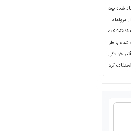
شد که استحکام کششی تکۀ بهم جوش خورده که توسط الکترود دولایه (E2209-17) ایجاد شده بود،
 حتی در دمای کم صرفنظر از درونداد
گرمایی قابل قبول بود.سختی در هر دو جوش ساخته شده با الکترود آستنیتی E308L-16 و دولایۀ E2209-17 در فیوژن فلزی جوش/ X20CrMo13به
ده با فلز
X2 و قطعۀ جوش خورده تحت تأثیر خوردگی
ستفاده کرد.