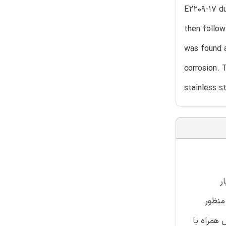
E2209-17 d
then follow
was found 
corrosion. 
stainless s
ر
و به منظور
 همراه با