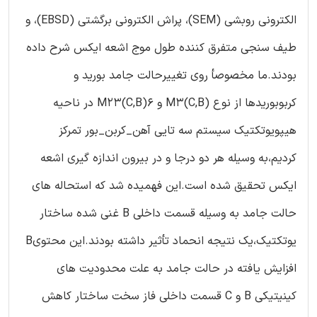
الکترونی روبشی (SEM)، پراش الکترونی برگشتی (EBSD)، و
طیف سنجی متفرق کننده طول موج اشعه ایکس شرح داده
بودند.ما مخصوصأ روی تغییرحالت جامد بورید و
کربوبوریدها از نوع (M3(C,B و M23(C,B)6 در ناحیه
هیپویوتکتیک سیستم سه تایی آهن_کربن_بور تمرکز
کردیم،به وسیله هر دو درجا و در بیرون اندازه گیری اشعه
ایکس تحقیق شده است.این فهمیده شد که استحاله های
حالت جامد به وسیله قسمت داخلی B غنی شده ساختار
یوتکتیک،یک نتیجه انحماد تأثیر داشته بودند.این محتویB
افزایش یافته در حالت جامد به علت محدودیت های
کینیتیکی B و C قسمت داخلی فاز سخت ساختار کاهش