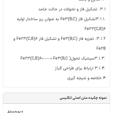
3.1. تشکیل فاز و تحولات در حالت جامد
.3.1.1تشکیل فاز (Fe3(B,C به عنوان ریز ساختار اولیه
Fe23(C,B)6
3.1.2. تجزیه فاز (Fe3(B,C و تشکیل فاز Fe23(C,B)6 و
Fe2B
.3.1.3سینتیک تحول( Fe23(C,B)6‹——› Fe3(B,C
.3.1.4 ارتباط برای طراحی آلیاژ
4.خلاصه و نتیجه گیری
نمونه چکیده متن اصلی انگلیسی
Abstract