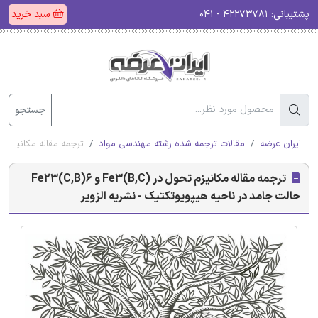
پشتیبانی:
۴۲۲۷۳۷۸۱ - ۰۴۱
سبد خرید
جستجو
ایران عرضه
مقالات ترجمه شده رشته مهندسی مواد
ترجمه مقاله مکانیزم تحول در (Fe3(B,C و Fe23(C,B)6 حالت جامد در ناحیه
ترجمه مقاله مکانیزم تحول در (Fe3(B,C و Fe23(C,B)6
حالت جامد در ناحیه هیپویوتکتیک - نشریه الزویر