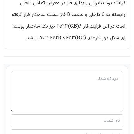
نیافته بود.بنابراین پایداری فاز در معرض تعادل داخلی
وابسته به C داخلی و غلظت B فاز سخت ساختار قرار گرفته
است.در این فرآیند فاز Fe23(C,B)6 نیز یک ساختار پوسته
ای شکل دور فازهای (Fe3(B,C و Fe2B تشکیل شد.