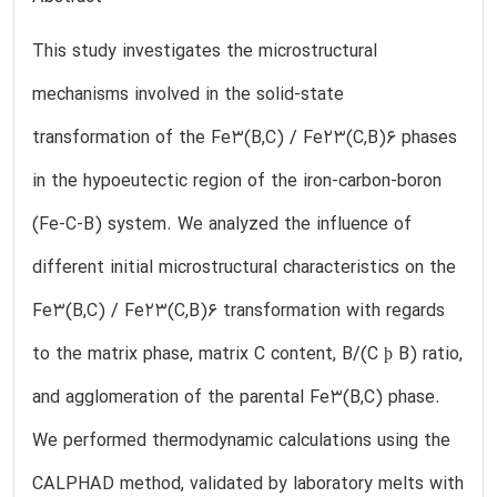
This study investigates the microstructural
mechanisms involved in the solid-state
transformation of the Fe3(B,C) / Fe23(C,B)6 phases
in the hypoeutectic region of the iron-carbon-boron
(Fe-C-B) system. We analyzed the influence of
different initial microstructural characteristics on the
Fe3(B,C) / Fe23(C,B)6 transformation with regards
to the matrix phase, matrix C content, B/(C þ B) ratio,
and agglomeration of the parental Fe3(B,C) phase.
We performed thermodynamic calculations using the
CALPHAD method, validated by laboratory melts with