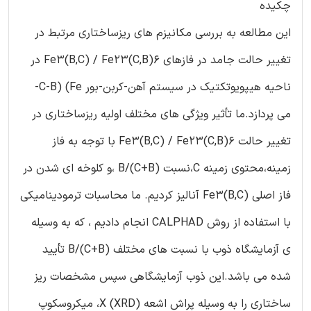
چکیده
این مطالعه به بررسی مکانیزم های ریزساختاری مرتبط در
تغییر حالت جامد در فازهای Fe3(B,C) / Fe23(C,B)6 در
ناحیه هیپویوتکتیک در سیستم آهن-کربن-بور C-B) (Fe-
می پردازد.ما تأثیر ویژگی های مختلف اولیه ریزساختاری در
تغییر حالت Fe3(B,C) / Fe23(C,B)6 با توجه به فاز
زمینه،محتوی زمینه C،نسبت B/(C+B) ،و کلوخه ای شدن در
فاز اصلی Fe3(B,C) آنالیز کردیم. ما محاسبات ترمودینامیکی
با استفاده از روش CALPHAD انجام دادیم ، که به وسیله
ی آزمایشگاه ذوب با نسبت های مختلف (B/(C+B تأیید
شده می باشد.این ذوب آزمایشگاهی سپس مشخصات ریز
ساختاری را به وسیله پراش اشعه (X (XRD، میکروسکوپ