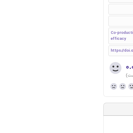
Co-productio
efficacy
https://doi.o
۰.
ست)