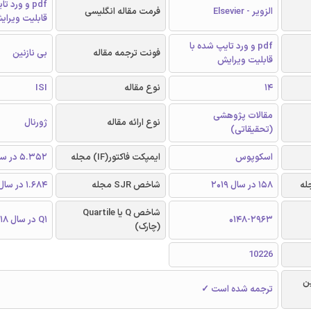
pdf و ورد 
الزویر - Elsevier
فرمت مقاله انگلیسی
قابلیت ویرای
pdf و ورد تایپ شده با
فونت ترجمه مقاله
بی نازنین
قابلیت ویرایش
14
نوع مقاله
ISI
مقالات پژوهشی
نوع ارائه مقاله
ژورنال
(تحقیقاتی)
اسکوپوس
ایمپکت فاکتور(IF) مجله
5.352 در سال 2018
158 در سال 2019
شاخص SJR مجله
1.684 در سال 2018
شاخص Q یا Quartile
0148-2963
Q1 در سال 2018
(چارک)
10226
ن
ترجمه شده است ✓