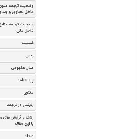
وضعیت ترجمه متون
داخل تصاویر و جداو
وضعیت ترجمه منابع
داخل متن
ضمیمه
بیس
مدل مفهومی
پرسشنامه
متغیر
رفرنس در ترجمه
رشته و گرایش های م
با این مقاله
مجله