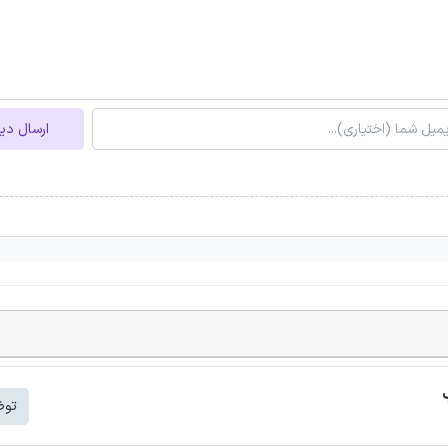
ارسال دی
توض