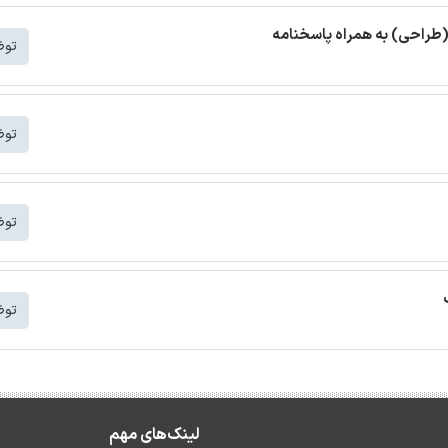
(طراحی) به همراه پاسخنامه
توض
توض
توض
توض
لینک‌های مهم