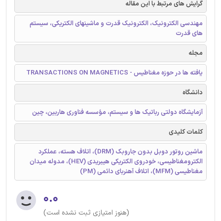
گرایش های مرتبط با این مقاله
مهندسی الکترونیک، الکترونیک قدرت و ماشینهای الکتریکی، سیستم
های قدرت
مجله
یافته ها در حوزه مغناطیس - TRANSACTIONS ON MAGNETICS
دانشگاه
آزمایشگاه دولتی رباتیک ها و سیستم، مؤسسه فناوری هاربین، چین
کلمات کلیدی
ماشین روتور دوبل بدون جاروبک (DRM)، اتلاف هسته، عملکرد
الکترومغناطیسی، خودروی الکتریکی هیبریدی (HEV)، مدوله میدان
مغناطیسی (MFM)، اتلاف آهنربای دائمی (PM)
۰.۰
(هنوز امتیازی ثبت نشده است)