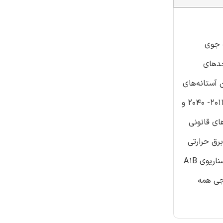
رات جوی
حدهای
 آستانه‌های
قانونی برای تخلیه گرما به آب رودخانه‌ها به همراه پیش‌بینی اطلاعات جوی محقق می‌شود. کاهش احتمالی در خروجی و راندمان آتی (2011- 2040 و
once) و مداربسته (CCC) و تحت چارچوب‌های قانونی
رق حرارتی
مناسب است. نتایج این مدل نشان دهنده کمترین آثار برای واحد‌ها از طریق سیستم‌های CCC است: گرایش میانگین برای CCC برای سناریوی A1B
وزانه، توان خروجی همه