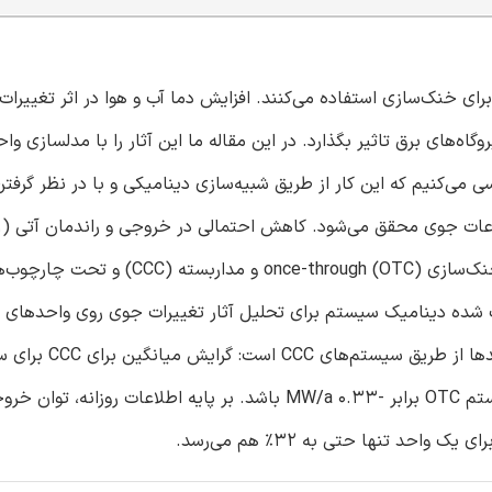
 از 300 مگاوات از آب رودخانه برای خنک‌سازی استفاده می‌کنند. افزایش دما آب و هوا در اثر تغیی
اه‌های برق تاثیر بگذارد. در این مقاله ما این آثار را با مدلسازی وا
 می‌کنیم که این کار از طریق شبیه‌سازی دینامیکی و با در نظر گرفتن
2040- 2070) برای نیروگاه‌های برق حرارتی از طریق سیستم‌های خنک‌سازی -through (OTC
 شده دینامیک سیستم برای تحلیل آثار تغییرات جوی روی واحدهای ب
(2011 – 2070) انتظار می‌رود برابر -0.10 W/a بوده و برای یک سیستم OTC برابر -0.33 MW/a باشد. بر پایه اطلاعات ر