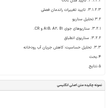
3.1.2.2. تایید مدل CCC
3.1.2.3. تایید تغییرات راندمان فصلی
3.2.تحلیل سناریو
3.2.1. سناریوهای جوی A1B، A2، B1 و CR.
3.2.2. سناریوی انطباق
3.3. تحلیل حساسیت: کاهش جریان آب رودخانه
4.بحث
5.نتایج
نمونه چکیده متن اصلی انگلیسی