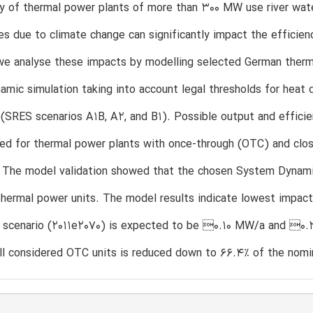
y of thermal power plants of more than 300 MW use river water
s due to climate change can significantly impact the efficien
we analyse these impacts by modelling selected German therma
amic simulation taking into account legal thresholds for heat 
 (SRES scenarios A1B, A2, and B1). Possible output and effici
ied for thermal power plants with once-through (OTC) and clos
 The model validation showed that the chosen System Dynamic
hermal power units. The model results indicate lowest impac
B scenario (2011e2070) is expected to be 0.10 MW/a and 0.
ll considered OTC units is reduced down to 66.4% of the nomin