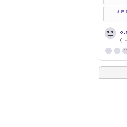
و هوای
۰.
ست)