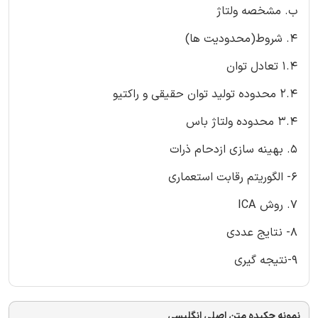
ب. مشخصه ولتاژ
4. شروط(محدودیت ها)
1.4 تعادل توان
2.4 محدوده تولید توان حقیقی و راکتیو
3.4 محدوده ولتاژ باس
5. بهینه سازی ازدحام ذرات
6- الگوریتم رقابت استعماری
7. روش ICA
8- نتایج عددی
9-نتیجه گیری
نمونه چکیده متن اصلی انگلیسی