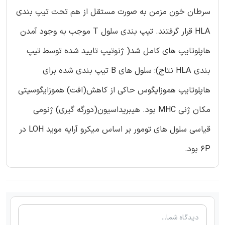
سرطان خون مزمن به صورت مستقل از هم تحت تیپ بندی
HLA قرار گرفتند. تیپ بندی سلول T موجب به وجود آمدن
هاپلوتایپ های کامل شد( ژنوتیپ تایید شده توسط تیپ
بندی HLA نتاج): سلول های B تیپ بندی شده برای
هاپلوتایپ هموزایگوس حاکی از کاهش(افت) هموزایگوسیتی
مکان ژنی MHC بود. هیبریداسیون(دورگه گیری) ژنومی
قیاسی سلول های تومور بر اساس میکرو آرایه موید LOH در
6P بود.