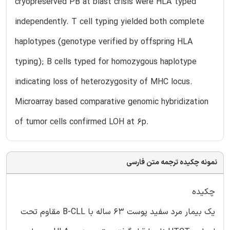
cryopreserved PB at blast crisis were HLA typed
independently. T cell typing yielded both complete
haplotypes (genotype verified by offspring HLA
typing); B cells typed for homozygous haplotype
indicating loss of heterozygosity of MHC locus.
Microarray based comparative genomic hybridization
of tumor cells confirmed LOH at 6p.
نمونه چکیده ترجمه متن فارسی
چکیده
یک بیمار مرد سفید پوست 63 ساله با B-CLL مقاوم تحت