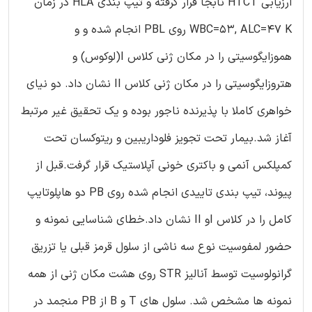
ارزیابی HTCT نابجا قرار گرفته و تیپ بندی HLA در زمان
WBC=53, ALC=47 K روی PBL انجام شده و و
هموزایگوسیتی را در مکان ژنی کلاس I(لوکوس) و
هتروزایگوسیتی را در مکان ژنی کلاس II نشان داد. دو نیای
خواهری کاملا با پذیرنده ناجور بوده و یک تحقیق غیر مرتبط
آغاز شد.بیمار تحت تجویز فلوداریبین و ریتوکسان تحت
کمپلکس آنمی و باکتری خونی آپلاستیک قرار گرفت.قبل از
پیوند، تیپ بندی تاییدی انجام شده روی PB دو هاپلوتایپ
کامل را در کلاس Iو II نشان داد.خطای شناسایی نمونه و
حضور لمفوسیت نوع سه ناشی از سلول قرمز قبلی یا تزریق
گرانولوسیت توسط آنالیز STR روی هشت مکان ژنی از همه
نمونه ها مشخص شد. سلول های T و B از PB منجمد در