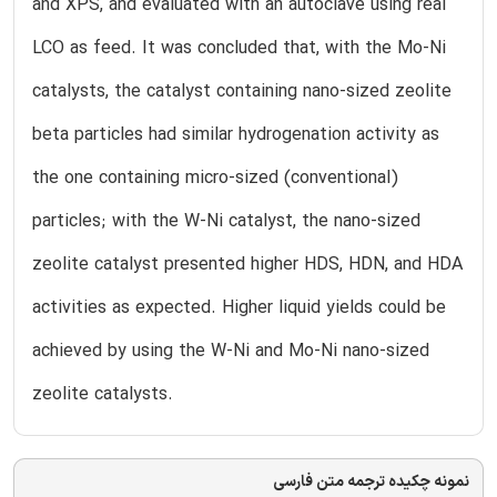
and XPS, and evaluated with an autoclave using real
LCO as feed. It was concluded that, with the Mo-Ni
catalysts, the catalyst containing nano-sized zeolite
beta particles had similar hydrogenation activity as
the one containing micro-sized (conventional)
particles; with the W-Ni catalyst, the nano-sized
zeolite catalyst presented higher HDS, HDN, and HDA
activities as expected. Higher liquid yields could be
achieved by using the W-Ni and Mo-Ni nano-sized
zeolite catalysts.
نمونه چکیده ترجمه متن فارسی