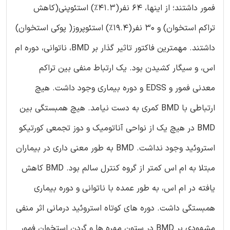
فمور داشتند؛ از اینها، 64 نفر(41.3%) استئوپنی(کاهش
تراکم استخوان) و 30 نفر(19.4%) استئوپروز( پوکی استخوان)
داشتند. مهمترین فاکتور تاثیر گذار بر BMD، ناتوانی، دوره ام
اس، و سیگار کشیدن بود. یک ارتباط منفی بین تراکم
معدنی فمور و EDSS و دوره بیماری وجود داشت. هیچ
ارتباطی با BMD کمری به دست نیامد. هیچ همبستگی بین
BMD در هیچ یک از نواحی آناتومیک و دوز تجمعی کورتیکو
استروئید وجود نداشت. BMD به طور معنی داری در بیماران
مبتلا به ام اس کمتر از گروه کنترل سالم بود. BMD کاهش
یافته در ام اس، به طور عمده با ناتوانی و دوره بیماری
همبستگی داشت. دوره های کوتاه استروئید درمانی اثر منفی
مشهودی بر BMD در ستون مهره ها و گردن استخوان فمور