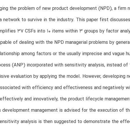
ing the problem of new product development (NPD), a firm ne
 a network to survive in the industry. This paper first discuss
mplifies 37 CSFs into 10 items within 3 groups by factor analy
pable of dealing with the NPD managerial problems by generali
elationship among factors or the usually imprecise and vague 
cess (ANP) incorporated with sensitivity analysis, instead of
sive evaluation by applying the model. However, developing ne
associated with efficiency and effectiveness and negatively wit
, effectively and innovatively, the product lifecycle manage
s development management is advised for the execution of th
nsitivity analysis is then suggested to demonstrate the eff