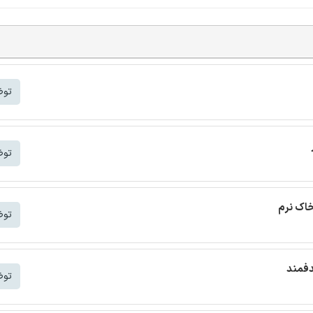
توض
توض
خاک نرم
توض
دفمند
توض