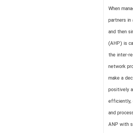
When manag
partners in
and then si
(AHP) is ca
the inter-r
network pro
make a deci
positively 
efficiently
and proces
ANP with se