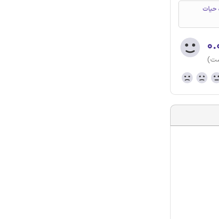
) مدیریت چرخه حیات
۰.
ست)