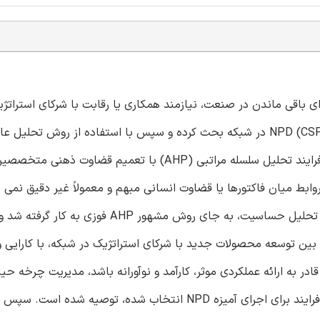
 مسئله توسعه محصول جدید (NPD)، شرکت برای باقی ماندن در صنعت، نیازمند همکاری یا رقابت با شرکای اس
شبکه می باشد. این مقاله ابتدا راجع به عوامل کلیدی موفقیت (CSF) NPD در شبکه بحث کرده و سپس با استفاده از ر
دلفی، 37 CSF را درون 10 آیتم در سه گروه ساده می کند. اگرچه فرایند تحلیل سلسله مراتبی (AHP) با تعمیم 
ما قادر به رسیدگی به روابط میان فاکتورها یا قضاوت انسانی مبهم و معمولاً غیر دقیق نم
منظور جبران این کمبود، فرایند تحلیل شبکه ای (ANP) به همراه تحلیل حساسیت، به جای روش مشهور
ا بین توسعه محصولات جدید با شرکای استراتژیک در شبکه، با کارایی 
قادر به ارائه عملکردی موثر، کارآمد و نوآورانه باشد، مدیریت چرخه 
(PLM) من جمله مدیریت شبکه مناسب (KM) و مدیریت توسعه فرایند برای اجرای آمیزه NPD انتخاب شده، تو