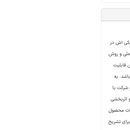
تراتژیکی اش در
وش تحلیل عاملی و روش
قضاوت ذهنی متخصصین قابلیت
ی باشد. به
 AHP فوزی به کار گرفته شد و شرکت با
و اثربخشی
حیات محصول
صیه شده است. سپس برای تشریح