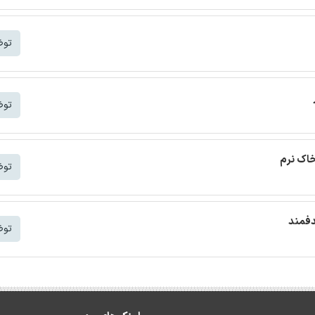
توض
توض
خاک نرم
توض
دفمند
توض