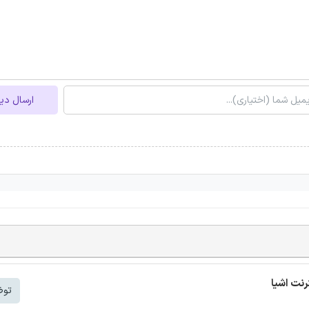
ارسال دی
توض