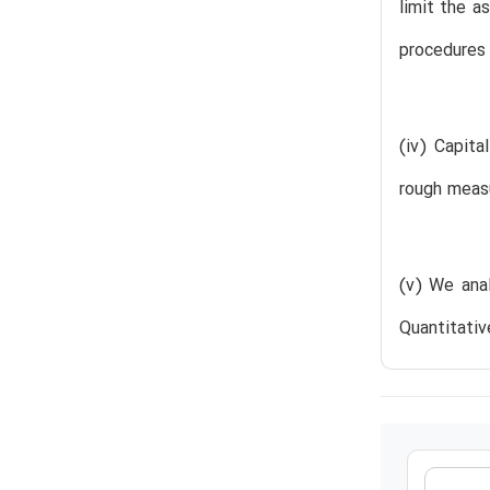
limit the a
procedures a
(iv) Capita
rough measu
(v) We anal
Quantitativ