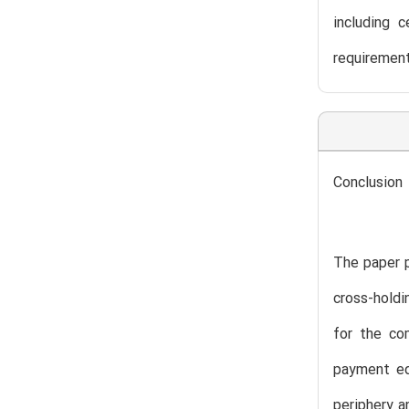
including c
requiremen
Conclusion
The paper p
cross-holdi
for the co
payment equ
periphery a