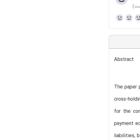
ست)
Abstract
The paper p
cross-holdi
for the co
payment equ
liabilities