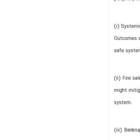
(i) Systemi
Outcomes ar
safe system
(ii) Fire s
might mitig
system.
(iii) Bankr