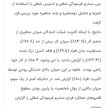
بین سندرم فرسودگی شغلی و استرس شغلی با استفاده از
تجزیه و تحلیل دومتغیره و چند متغیره مورد بررسی قرار
گرفت.
نتایج: با اينكه اکثریت شركت كنندگان میزان متغیری از
حجم کار (84.15٪)، میزان کار بیش از حد (76.8٪)،
مسئولیت جان افراد (69.5٪) و فاقد کنترل درک شده
(63.41٪) را گزارش دادند، با این وجود، 85.4٪ از کار خود
راضی بودند. علاوه بر این، میزان بالای خستگی روحی توسط
اکثریت افراد (80٪) گزارش شد، در حالیکه کمتر از یک سوم،
میزان بالایی از زوال شخصیت یا پایین بودن سطوح
قلمروهای عملکرد فردی سندرم فرسودگی شغلی را گزارش
نمودند.