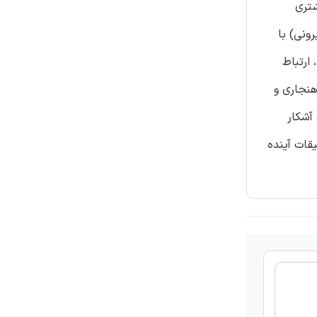
شتری
ونی) با
 ارتباط
هنجاری و
آشکار
قات آینده