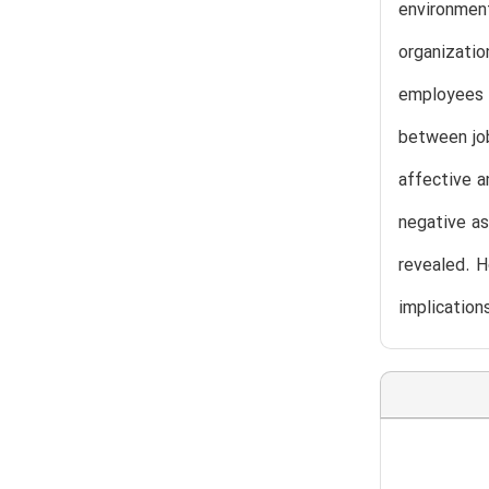
environment
organizatio
employees i
between job
affective a
negative as
revealed. H
implication