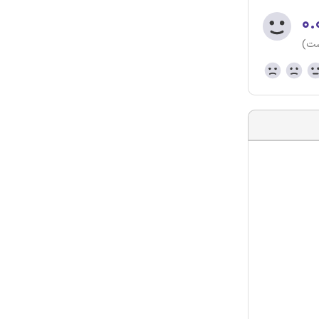
۰.
ست)