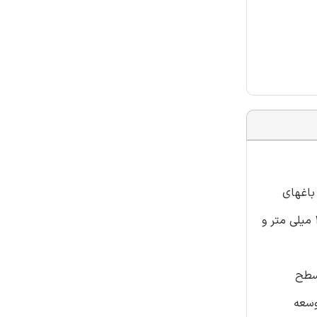
باغهای
پسته Tajabad Kohneh در رفسنجان، استان کرمان در ایران، می باشد. این منطقه ،منطقه خشکی با میانگین بارش سالانه کمتر از 100 میلی متر و
 سطح
وسعه