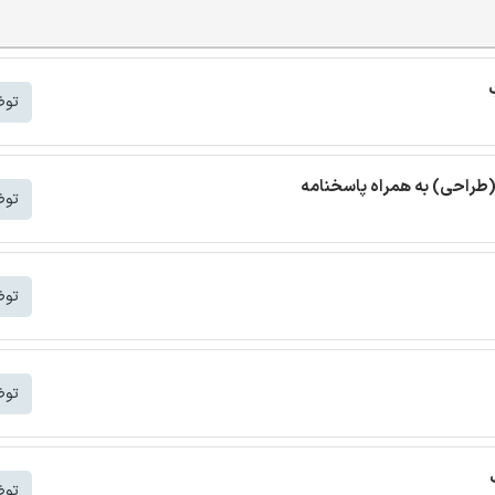
توض
(طراحی) به همراه پاسخنامه
توض
توض
توض
توض