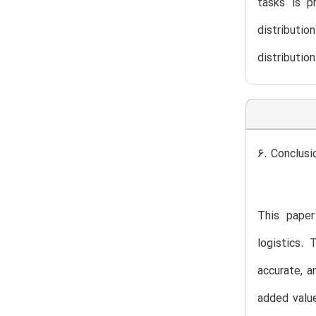
tasks is p
distributio
distributio
6. Conclusi
This paper
logistics. 
accurate, a
added valu