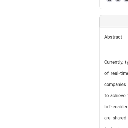
Abstract
Currently, 
of real-tim
companies t
to achieve 
IoT-enabled
are shared