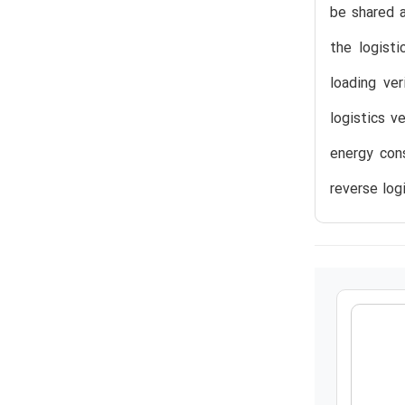
be shared a
the logist
loading ver
logistics v
energy cons
reverse log