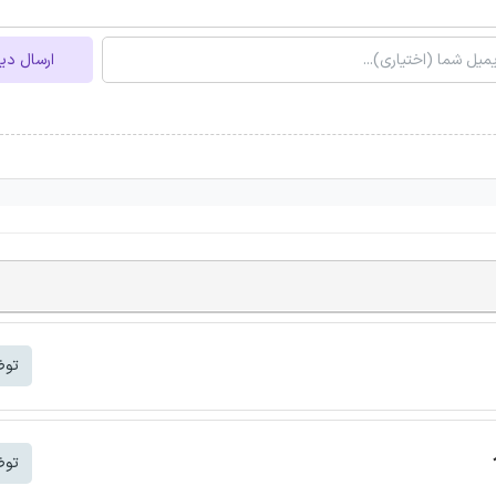
ارسال دی
توض
توض