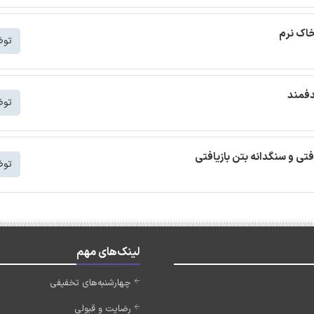
خاک نرم
توض
دفمند
توض
افتی و سنگدانه بتن بازیافتی
توض
لینک‌های مهم
چهارشنبه‌های تخفیفی
رضایت و قبولی