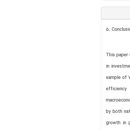
5. Conclusi
This paper 
in investme
sample of 7
efficiency
macroeconom
by both nat
growth in 