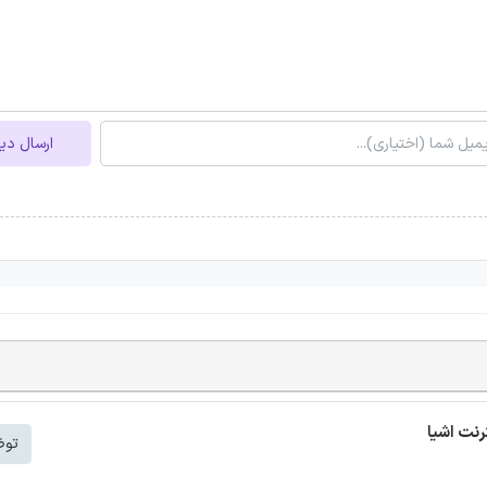
ارسال دی
توض