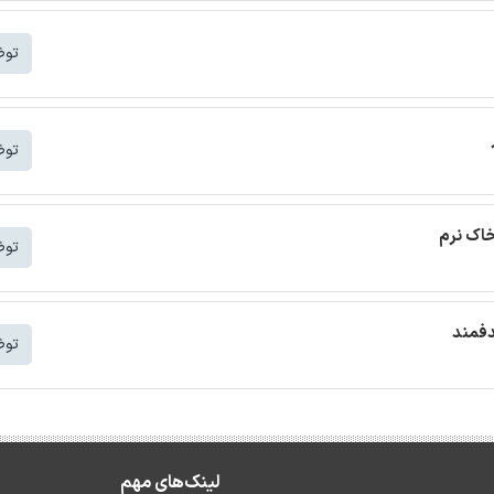
توض
توض
خاک نرم
توض
دفمند
توض
لینک‌های مهم