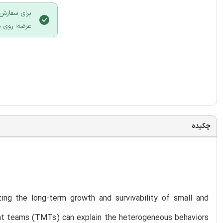
برای سفارش 
عرضه؛ روی د
چکیده
oting the long-term growth and survivability of small and
t teams (TMTs) can explain the heterogeneous behaviors