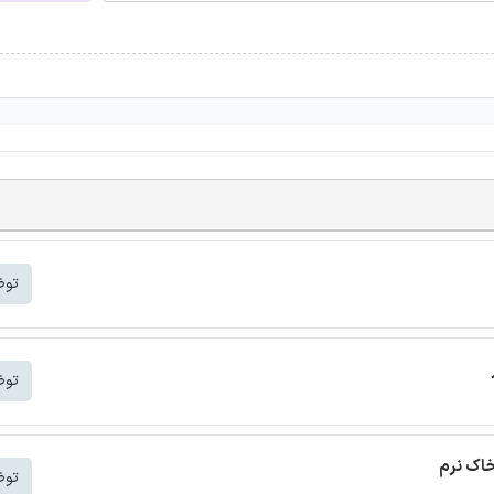
توض
توض
خاک نرم
توض