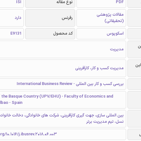
PDF
نوع مقاله
ISI
مقالات پژوهشی
رفرنس
دارد
(تحقیقاتی)
اسکوپوس
کد محصول
E9131
ن
مدیریت
این
مدیریت کسب و کار، کارآفرینی
بررسی کسب و کار بین المللی - International Business Review
of the Basque Country (UPV/EHU) - Faculty of Economics and
ilbao - Spain
بین المللی سازی، جهت گیری کارآفرینی، شرکت های خانوادگی، دخالت خانواد
نسل، تیم مدیریت برتر
rg/10.1016/j.ibusrev.2018.06.003