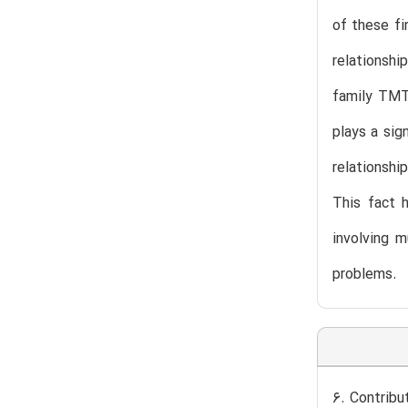
of these fi
relationshi
family TMT 
plays a sig
relationshi
This fact h
involving m
problems.
6. Contribu