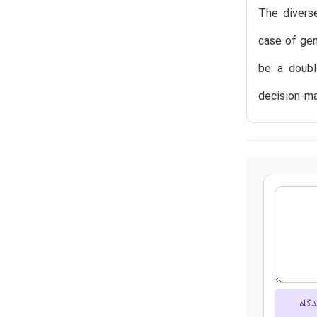
The divers
case of gen
be a doubl
decision-ma
دگاه