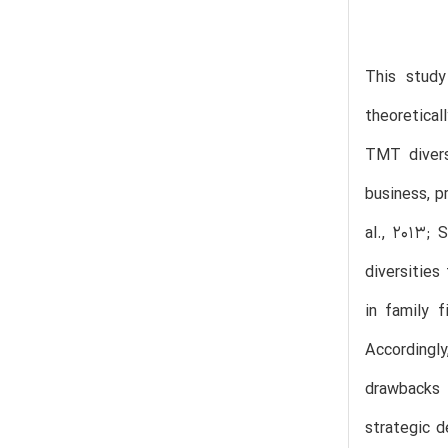
This study
theoretical
TMT divers
business, p
al., 2013;
diversities
in family f
Accordingl
drawbacks 
strategic d