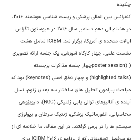
چکیده
کنفرانس بین المللی پزشکی و زیست شناسی هوشمند 2016،
در هشتم الی دهم دسامبر سال 2016 در هیوستون تگزاس
ایالات متحده ی آمریکا، برگزار شد. ICIBM شامل هشت
نشست علمی، چهار کارگاه آموزشی، یک جلسه ارائه تصویری
( (poster sessionچهار جلسه مذاکرات برجسته
(highlighted talks) و چهار نطق اصلی (keynotes) بود که
مباحث پیرامون تحلیل های ساختار سه بعدی ژنوم، نسل
آینده ی آنالیزهای توالی یابی ژنتیکی (NGC)، داروپژوهی
محاسباتی، انفورماتیک پزشکی، ژنتیک سرطان و بیولوژی
سیستم ها را در برمی گرفتند. در این مقاله، ما خلاصه ای از
نه سرفصل تحقیقاتی که از برنامه ی ICIBM 2016 برای