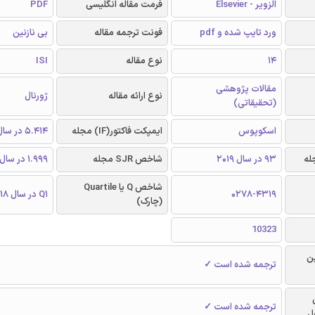
الزویر - Elsevier
فرمت مقاله انگلیسی
PDF
ورد تایپ شده و pdf
فونت ترجمه مقاله
بی نازنین
14
نوع مقاله
ISI
مقالات پژوهشی
نوع ارائه مقاله
ژورنال
(تحقیقاتی)
اسکوپوس
ایمپکت فاکتور(IF) مجله
5.414 در سال 2018
93 در سال 2019
شاخص SJR مجله
1.999 در سال 2018
شاخص Q یا Quartile
0278-4319
Q1 در سال 2018
(چارک)
10323
ن
ترجمه شده است ✓
ترجمه شده است ✓
ل