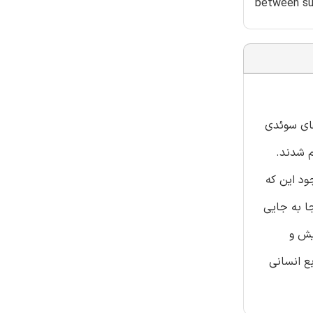
between sus
ری در هتل های سوئدی
انی (HRM) به چهار گروه تقسیم شدند.
ن وابسته می باشد. با وجود این که
با جا به جایی
 گرفت که عملیات پایدار منابع انسانی (HR)، گنجایش و
ع انسانی