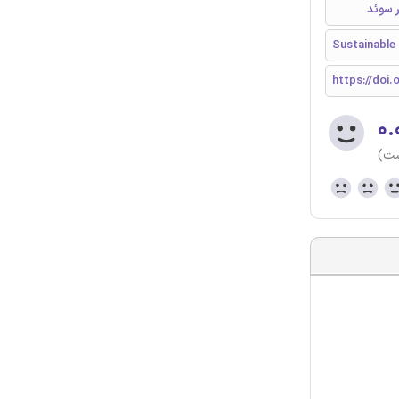
Sustainable
https://doi.o
۰.
ست)