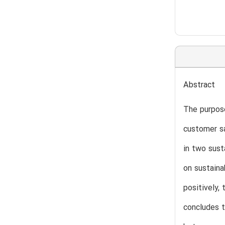
Abstract
The purpos
customer sa
in two sust
on sustaina
positively,
concludes t