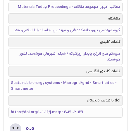
مطالب امروز: مجموعه مقالات - Materials Today: Proceedings
دانشگاه
گروه مهندسی برق، دانشکده فنی و مهندسی، جامیا میلیا اسلامی، هند
کلمات کلیدی
سیستم های انرژی پایدار، ریزشبکه / شبکه، شهرهای هوشمند، کنتور
هوشمند
کلمات کلیدی انگلیسی
Sustainable energy systems - Microgrid/grid - Smart cities -
Smart meter
doi یا شناسه دیجیتال
https://doi.org/10.1016/j.matpr.2021.02.131
۰.۰