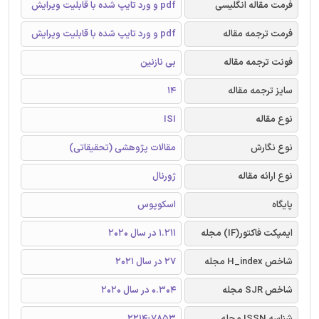
فرمت مقاله انگلیسی
pdf و ورد تایپ شده با قابلیت ویرایش
فرمت ترجمه مقاله
pdf و ورد تایپ شده با قابلیت ویرایش
فونت ترجمه مقاله
بی نازنین
سایز ترجمه مقاله
14
نوع مقاله
ISI
نوع نگارش
مقالات پژوهشی (تحقیقاتی)
نوع ارائه مقاله
ژورنال
پایگاه
اسکوپوس
ایمپکت فاکتور(IF) مجله
1.211 در سال 2020
شاخص H_index مجله
27 در سال 2021
شاخص SJR مجله
0.304 در سال 2020
شناسه ISSN مجله
2214-7853