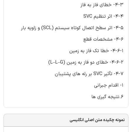
4-3- خطای فاز به فاز
4-4- اثر تنظیم SVC
4-5- اثر سطح اتصال کوتاه سیستم (SCL) و زاویه بار
4-6- مشخصات قطع
4-6-1- خطا تک فاز به زمین
4-6-2- خطای دو فاز به زمین (L–L–G)
4-7- تأثیر SVC بر رله های پشتیبان
1- اقدام جبرانی
6.نتیجه گیری ها
نمونه چکیده متن اصلی انگلیسی