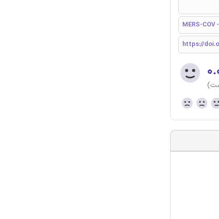
MERS-COV - 
https://doi.
۰.
ست)