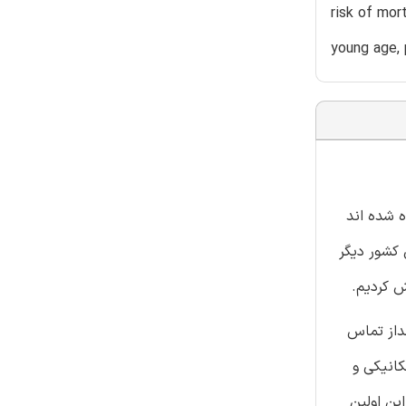
risk of mor
young age, 
میانه (MERS-CoV) یک بیماری تنفسی ویروسی است. بیشتر افرادی که با MERS-CoV آلوده شده اند
ارش شد و از آنجا به چندین کشور دیگر
کرد. او در هفته ی 32 بارداری بود که بعداز تماس
ن مکانیکی و
ا، این اولین