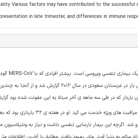
tality Various factors may have contributed to the successful
presentation in late trimester, and differences in immune resp
پس زمینه: کروناویروس سندرم تنفسی خاور
مبتلا به بیماری های تنفسی حاد شدیدی می شوند. آن برای اولین بار در عربستان سعودی در سال 2012 گز
علائم موردی. این بیمار یک زن 33 ساله بود که به عنوان پرستار مراقبت های ویژه خدمت می 
MERS-Co با علائم تنفسی روبه رو شد. اگرچه این بیمار نارسایی تنفسی داشت و نیاز به ونتیلاسیو
) پیدا کرده بود اما یک نوزاد سالم به دنیا آورد. مادر بهبود یافت. مطابق با آخرین اطلاعات م