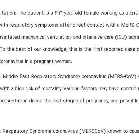
tation: The patient is a 33-year-old female working as a cri
ith respiratory symptoms after direct contact with a MERS-CO
cessitated mechanical ventilation, and intensive care (ICU) adm
To the best of our knowledge, this is the first reported case 
oronavirus in a pregnant woman.
: Middle East Respiratory Syndrome coronavirus (MERS-CoV) k
with a high risk of mortality Various factors may have contrib
presentation during the last stages of pregnancy, and possibl
 Respiratory Syndrome coronavirus (MERSCoV) known to cause 