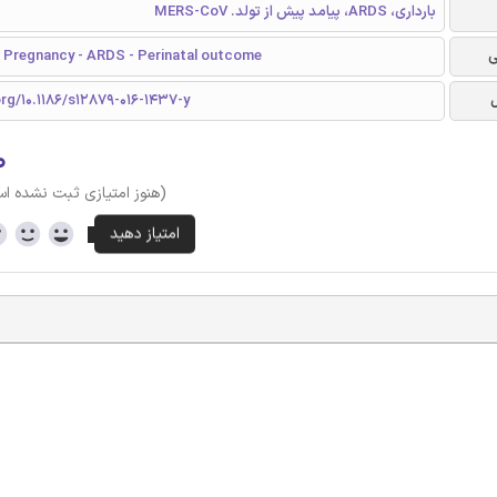
بارداری، ARDS، پیامد پیش از تولد. MERS-CoV
ی
Pregnancy - ARDS - Perinatal outcome
org/10.1186/s12879-016-1437-y
۰
(هنوز امتیازی ثبت نشده ا