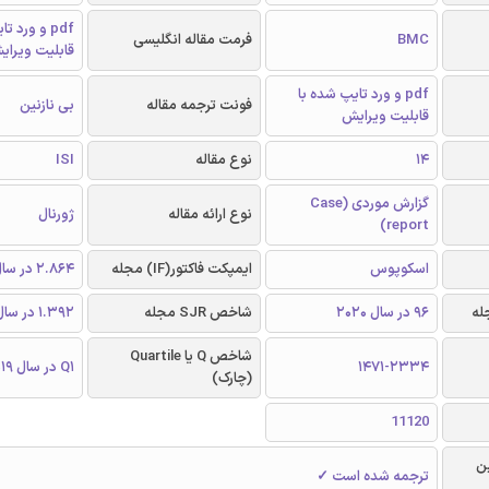
pdf و ورد 
BMC
فرمت مقاله انگلیسی
قابلیت ویرای
pdf و ورد تایپ شده با
فونت ترجمه مقاله
بی نازنین
قابلیت ویرایش
14
نوع مقاله
ISI
گزارش موردی (Case
نوع ارائه مقاله
ژورنال
report)
اسکوپوس
ایمپکت فاکتور(IF) مجله
2.864 در سال 2019
96 در سال 2020
شاخص SJR مجله
1.392 در سال 2019
شاخص Q یا Quartile
1471-2334
Q1 در سال 2019
(چارک)
11120
ن
ترجمه شده است ✓