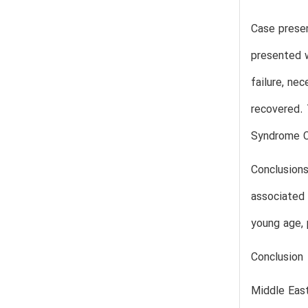
Case presen
presented w
failure, ne
recovered. 
Syndrome C
Conclusions
associated 
young age, 
Conclusion
Middle East