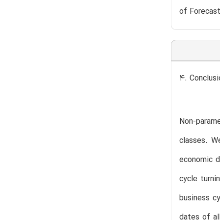
of Forecast
4. Conclusi
Non-paramet
classes. We
economic da
cycle turni
business cy
dates of al