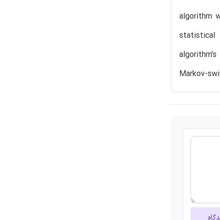
algorithm 
statistica
algorithm’
Markov-swit
دگاه