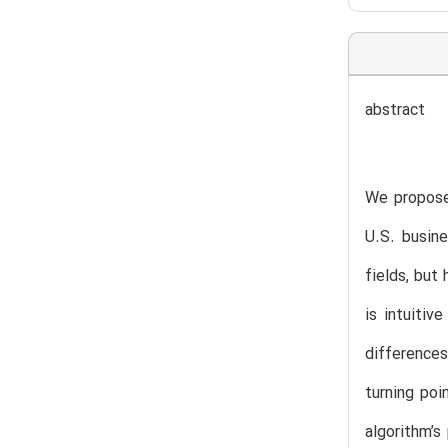
abstract
We propose
U.S. busine
fields, but
is intuitiv
differences
turning poi
algorithm’s