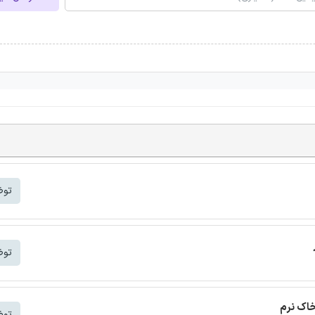
توض
توض
خاک نرم
توض