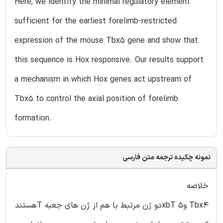
Here, we identify the minimal regulatory element
sufficient for the earliest forelimb-restricted
expression of the mouse Tbx5 gene and show that
this sequence is Hox responsive. Our results support
a mechanism in which Hox genes act upstream of
Tbx5 to control the axial position of forelimb
formation.
نمونه چکیده ترجمه متن فارسی
خلاصه
Tbx4 و5 xbTدو ژن مرتبط با هم از ژن های جعبه Tهستند